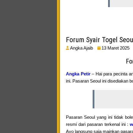
Forum Syair Togel Seou
Angka Ajaib
13 Maret 2025
Fo
Angka Petir
– Hai para pecinta an
ini. Pasaran Seoul ini disediakan 
Pasaran Seoul yang ini tidak bole
resmi dari pasaran terkenal ini :
w
Ayo langsung saja mainkan pasar