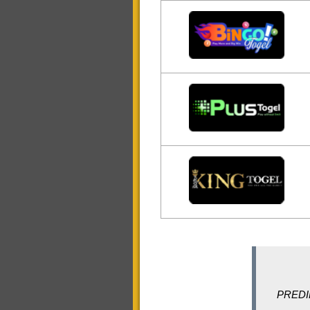
PREDI