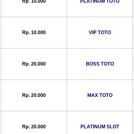
Rp. 10.000
PLATINUM TOTO
Rp. 10.000
VIP TOTO
Rp. 20.000
BOSS TOTO
Rp. 20.000
MAX TOTO
Rp. 20.000
PLATINUM SLOT