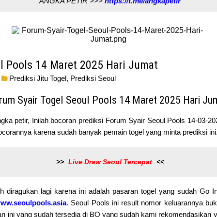
ANGKA PETIR >>>
https://t.me/angkapetir
l Pools 14 Maret 2025 Hari Jumat
Prediksi Jitu Togel,
Prediksi Seoul
rum Syair Togel Seoul Pools 14 Maret 2025 Hari Ju
gka petir, Inilah bocoran prediksi Forum Syair Seoul Pools 14-03-20
bocorannya karena sudah banyak pemain togel yang minta prediksi ini
>>
Live Draw Seoul Tercepat
<<
h diragukan lagi karena ini adalah pasaran togel yang sudah Go Inter
ww.seoulpools.asia
. Seoul Pools ini result nomor keluarannya bu
an ini yang sudah tersedia di BO yang sudah kami rekomendasikan 