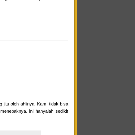
jitu oleh ahlinya. Kami tidak bisa
 menebaknya. Ini hanyalah sedikit