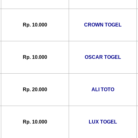
Rp. 10.000
CROWN TOGEL
Rp. 10.000
OSCAR TOGEL
Rp. 20.000
ALI TOTO
Rp. 10.000
LUX TOGEL