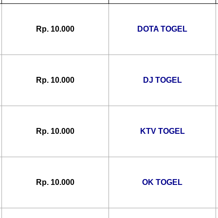
Rp. 10.000
DOTA TOGEL
Rp. 10.000
DJ TOGEL
Rp. 10.000
KTV TOGEL
Rp. 10.000
OK TOGEL