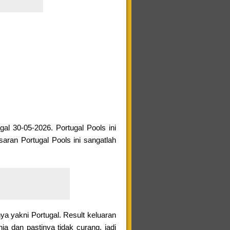
al 30-05-2026. Portugal Pools ini
aran Portugal Pools ini sangatlah
ya yakni Portugal. Result keluaran
a dan pastinya tidak curang, jadi