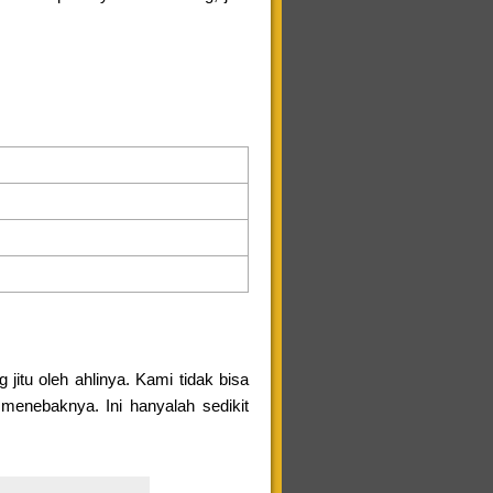
jitu oleh ahlinya. Kami tidak bisa
 menebaknya. Ini hanyalah sedikit