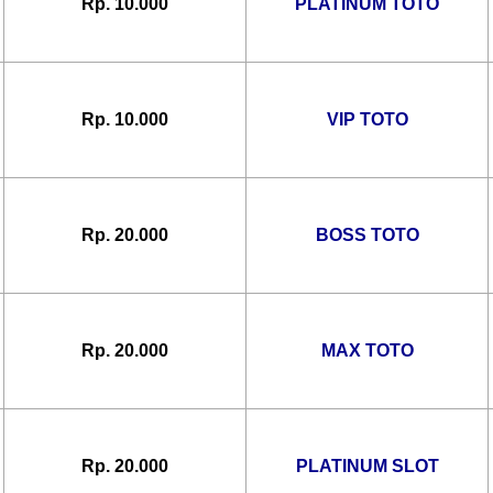
Rp. 10.000
PLATINUM TOTO
Rp. 10.000
VIP TOTO
Rp. 20.000
BOSS TOTO
Rp. 20.000
MAX TOTO
Rp. 20.000
PLATINUM SLOT