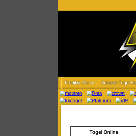
Prediksi Jitu
Keluaran Togel Har
Togel Online