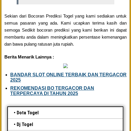
Sekian dari Bocoran Prediksi Togel yang kami sediakan untuk
semua pasaran yang ada. Kami ucapkan terima kasih dan
semoga Sedikit bocoran prediksi yang kami berikan ini dapat
membantu anda dalam meningkatkan persentase kemenangan
dan bawa pulang ratusan juta rupiah.
Berita Menarik Lainnya :
BANDAR SLOT ONLINE TERBAIK DAN TERGACOR
2025
REKOMENDASI BO TERGACOR DAN
TERPERCAYA DI TAHUN 2025
Dota Togel
Dj Togel