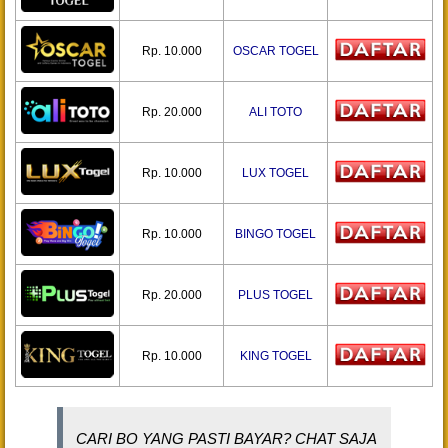
Rp. 10.000
OSCAR TOGEL
Rp. 20.000
ALI TOTO
Rp. 10.000
LUX TOGEL
Rp. 10.000
BINGO TOGEL
Rp. 20.000
PLUS TOGEL
Rp. 10.000
KING TOGEL
CARI BO YANG PASTI BAYAR? CHAT SAJA