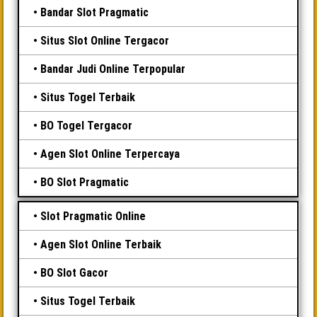
Bandar Slot Pragmatic
Situs Slot Online Tergacor
Bandar Judi Online Terpopular
Situs Togel Terbaik
BO Togel Tergacor
Agen Slot Online Terpercaya
BO Slot Pragmatic
Slot Pragmatic Online
Agen Slot Online Terbaik
BO Slot Gacor
Situs Togel Terbaik