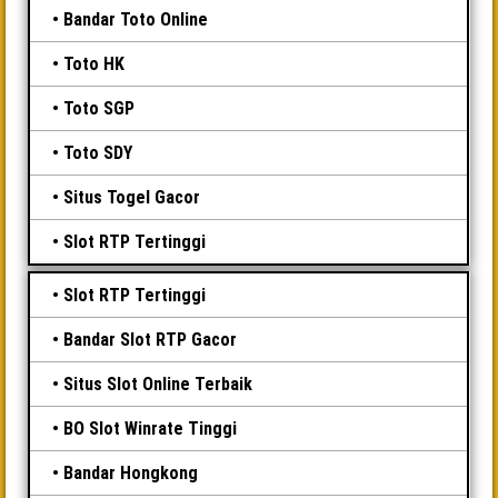
Bandar Toto Online
Toto HK
Toto SGP
Toto SDY
Situs Togel Gacor
Slot RTP Tertinggi
Slot RTP Tertinggi
Bandar Slot RTP Gacor
Situs Slot Online Terbaik
BO Slot Winrate Tinggi
Bandar Hongkong