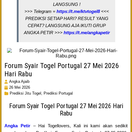
LANGSUNG !
>>> Telegram =
https://t.me/ktvtogel8
<<<
PREDIKSI SETIAP HARI? RESULT YANG
CEPAT? LANGSUNG AJA IKUTI GRUP
ANGKA PETIR >>>
https://t.me/angkapetir
Forum Syair Togel Portugal 27 Mei 2026
Hari Rabu
Angka Ajaib
26 Mei 2026
Prediksi Jitu Togel,
Prediksi Portugal
Forum Syair Togel Portugal 27 Mei 2026 Hari
Rabu
Angka Petir
– Hai Togellovers, Kali ini kami akan sedikit