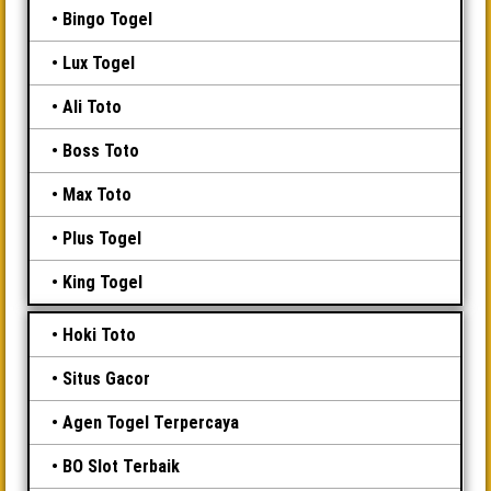
Bingo Togel
Lux Togel
Ali Toto
Boss Toto
Max Toto
Plus Togel
King Togel
Hoki Toto
Situs Gacor
Agen Togel Terpercaya
BO Slot Terbaik