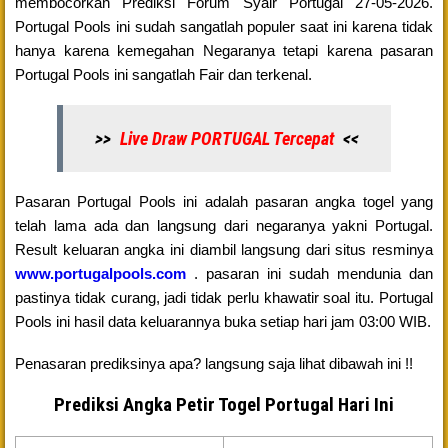
membocorkan Prediksi Forum Syair Portugal 27-05-2026.
Portugal Pools ini sudah sangatlah populer saat ini karena tidak
hanya karena kemegahan Negaranya tetapi karena pasaran
Portugal Pools ini sangatlah Fair dan terkenal.
>>
Live Draw PORTUGAL Tercepat
<<
Pasaran Portugal Pools ini adalah pasaran angka togel yang
telah lama ada dan langsung dari negaranya yakni Portugal.
Result keluaran angka ini diambil langsung dari situs resminya
www.portugalpools.com
. pasaran ini sudah mendunia dan
pastinya tidak curang, jadi tidak perlu khawatir soal itu. Portugal
Pools ini hasil data keluarannya buka setiap hari jam 03:00 WIB.
Penasaran prediksinya apa? langsung saja lihat dibawah ini !!
Prediksi Angka Petir Togel Portugal Hari Ini