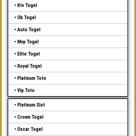
Ktv Togel
Ok Togel
Auto Togel
Mvp Togel
Elite Togel
Royal Togel
Platinum Toto
Vip Toto
Platinum Slot
Crown Togel
Oscar Togel