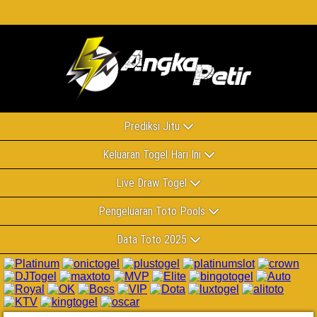
Prediksi Jitu
Keluaran Togel Hari Ini
Live Draw Togel
Pengeluaran Toto Pools
Data Toto 2025