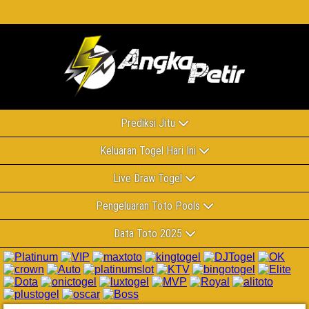
Prediksi Jitu
Keluaran Togel Hari Ini
Live Draw Togel
Pengeluaran Toto Pools
Data Toto 2025