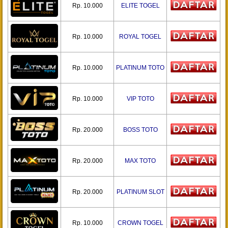
Rp. 10.000
ELITE TOGEL
Rp. 10.000
ROYAL TOGEL
Rp. 10.000
PLATINUM TOTO
Rp. 10.000
VIP TOTO
Rp. 20.000
BOSS TOTO
Rp. 20.000
MAX TOTO
Rp. 20.000
PLATINUM SLOT
Rp. 10.000
CROWN TOGEL