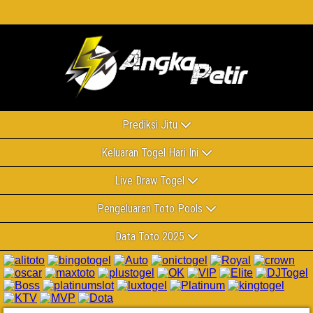
Prediksi Jitu
Keluaran Togel Hari Ini
Live Draw Togel
Pengeluaran Toto Pools
Data Toto 2025