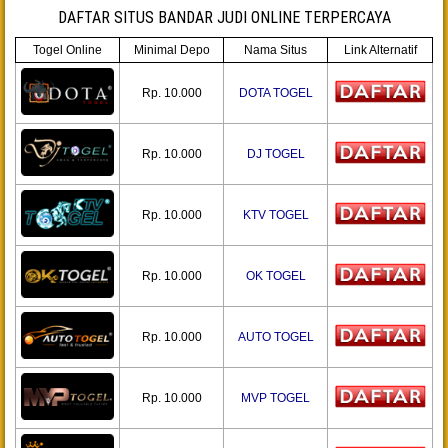
DAFTAR SITUS BANDAR JUDI ONLINE TERPERCAYA
Togel Online
Minimal Depo
Nama Situs
Link Alternatif
Rp. 10.000
DOTA TOGEL
Rp. 10.000
DJ TOGEL
Rp. 10.000
KTV TOGEL
Rp. 10.000
OK TOGEL
Rp. 10.000
AUTO TOGEL
Rp. 10.000
MVP TOGEL