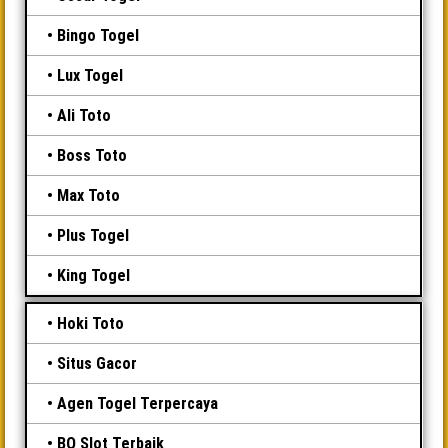
Bingo Togel
Lux Togel
Ali Toto
Boss Toto
Max Toto
Plus Togel
King Togel
Hoki Toto
Situs Gacor
Agen Togel Terpercaya
BO Slot Terbaik