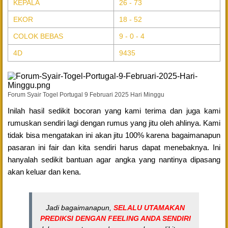
KEPALA
26 - 73
EKOR
18 - 52
COLOK BEBAS
9 - 0 - 4
4D
9435
Forum Syair Togel Portugal 9 Februari 2025 Hari Minggu
Inilah hasil sedikit bocoran yang kami terima dan juga kami
rumuskan sendiri lagi dengan rumus yang jitu oleh ahlinya. Kami
tidak bisa mengatakan ini akan jitu 100% karena bagaimanapun
pasaran ini fair dan kita sendiri harus dapat menebaknya. Ini
hanyalah sedikit bantuan agar angka yang nantinya dipasang
akan keluar dan kena.
Jadi bagaimanapun,
SELALU UTAMAKAN
PREDIKSI DENGAN FEELING ANDA SENDIRI