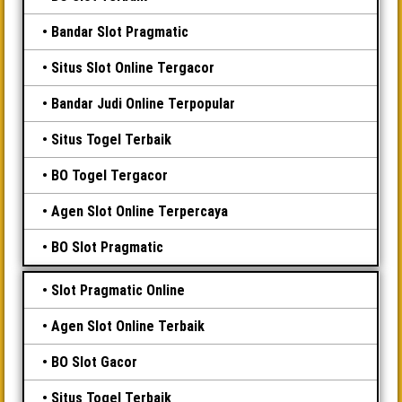
Bandar Slot Pragmatic
Situs Slot Online Tergacor
Bandar Judi Online Terpopular
Situs Togel Terbaik
BO Togel Tergacor
Agen Slot Online Terpercaya
BO Slot Pragmatic
Slot Pragmatic Online
Agen Slot Online Terbaik
BO Slot Gacor
Situs Togel Terbaik