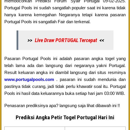
membocorkan Prediksi Forum Syair Portugal 09-02-2025.
Portugal Pools ini sudah sangatlah populer saat ini karena tidak
hanya karena kemegahan Negaranya tetapi karena pasaran
Portugal Pools ini sangatlah Fair dan terkenal.
>>
Live Draw PORTUGAL Tercepat
<<
Pasaran Portugal Pools ini adalah pasaran angka togel yang
telah lama ada dan langsung dari negaranya yakni Portugal.
Result keluaran angka ini diambil langsung dari situs resminya
www.portugalpools.com
. pasaran ini sudah mendunia dan
pastinya tidak curang, jadi tidak perlu khawatir soal itu. Portugal
Pools ini hasil data keluarannya buka setiap hari jam 03:00 WIB.
Penasaran prediksinya apa? langsung saja lihat dibawah ini !!
Prediksi Angka Petir Togel Portugal Hari Ini