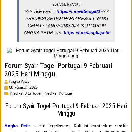
LANGSUNG !
>>> Telegram =
https://t.me/ktvtogel8
<<<
PREDIKSI SETIAP HARI? RESULT YANG
CEPAT? LANGSUNG AJA IKUTI GRUP
ANGKA PETIR >>>
https://t.me/angkapetir
Forum Syair Togel Portugal 9 Februari
2025 Hari Minggu
Angka Ajaib
08 Februari 2025
Prediksi Jitu Togel,
Prediksi Portugal
Forum Syair Togel Portugal 9 Februari 2025 Hari
Minggu
Angka Petir
– Hai Togellovers, Kali ini kami akan sedikit