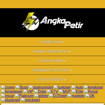
Prediksi Jitu
Keluaran Togel Hari Ini
Live Draw Togel
Pengeluaran Toto Pools
Data Toto 2025