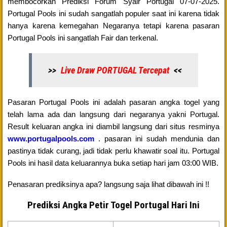
membocorkan Prediksi Forum Syair Portugal 07-07-2025.
Portugal Pools ini sudah sangatlah populer saat ini karena tidak
hanya karena kemegahan Negaranya tetapi karena pasaran
Portugal Pools ini sangatlah Fair dan terkenal.
>>
Live Draw PORTUGAL Tercepat
<<
Pasaran Portugal Pools ini adalah pasaran angka togel yang
telah lama ada dan langsung dari negaranya yakni Portugal.
Result keluaran angka ini diambil langsung dari situs resminya
www.portugalpools.com
. pasaran ini sudah mendunia dan
pastinya tidak curang, jadi tidak perlu khawatir soal itu. Portugal
Pools ini hasil data keluarannya buka setiap hari jam 03:00 WIB.
Penasaran prediksinya apa? langsung saja lihat dibawah ini !!
Prediksi Angka Petir Togel Portugal Hari Ini