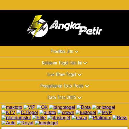
Prediksi Jitu
Keluaran Togel Hari Ini
Live Draw Togel
Pengeluaran Toto Pools
Data Toto 2025