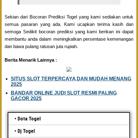
Sekian dari Bocoran Prediksi Togel yang kami sediakan untuk
semua pasaran yang ada. Kami ucapkan terima kasih dan
semoga Sedikit bocoran prediksi yang kami berikan ini dapat
membantu anda dalam meningkatkan persentase kemenangan
dan bawa pulang ratusan juta rupiah.
Berita Menarik Lainnya :
SITUS SLOT TERPERCAYA DAN MUDAH MENANG
2025
BANDAR ONLINE JUDI SLOT RESMI PALING
GACOR 2025
Dota Togel
Dj Togel