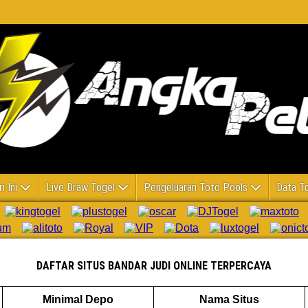
i Ini
Live Draw Togel
Pengeluaran Toto Pools
Data T
DAFTAR SITUS BANDAR JUDI ONLINE TERPERCAYA
Minimal Depo
Nama Situs