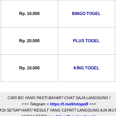
Rp. 10.000
BINGO TOGEL
Rp. 20.000
PLUS TOGEL
Rp. 10.000
KING TOGEL
CARI BO YANG PASTI BAYAR? CHAT SAJA LANGSUNG !
>>> Telegram =
https://t.me/ktvtogel8
<<<
KSI SETIAP HARI? RESULT YANG CEPAT? LANGSUNG AJA IKU