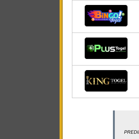
PREDI