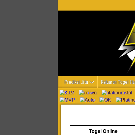
Prediksi Jitu
Keluaran Togel Har
Togel Online