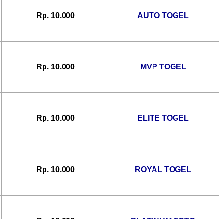
Rp. 10.000
AUTO TOGEL
Rp. 10.000
MVP TOGEL
Rp. 10.000
ELITE TOGEL
Rp. 10.000
ROYAL TOGEL