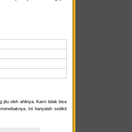
jitu oleh ahlinya. Kami tidak bisa
 menebaknya. Ini hanyalah sedikit