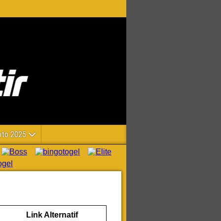
oto 2025
Link Alternatif