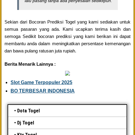
lalu pasang tanpa ada penyesalan sedikitpun.
Sekian dari Bocoran Prediksi Togel yang kami sediakan untuk
semua pasaran yang ada. Kami ucapkan terima kasih dan
semoga Sedikit bocoran prediksi yang kami berikan ini dapat
membantu anda dalam meningkatkan persentase kemenangan
dan bawa pulang ratusan juta rupiah.
Berita Menarik Lainnya :
Slot Game Terpopuler 2025
BO TERBESAR INDONESIA
Dota Togel
Dj Togel
Ktv Togel