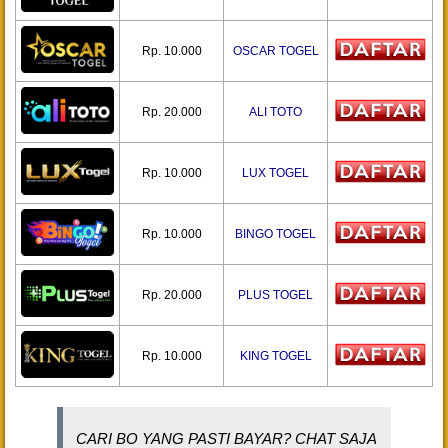
Rp. 10.000
OSCAR TOGEL
Rp. 20.000
ALI TOTO
Rp. 10.000
LUX TOGEL
Rp. 10.000
BINGO TOGEL
Rp. 20.000
PLUS TOGEL
Rp. 10.000
KING TOGEL
CARI BO YANG PASTI BAYAR? CHAT SAJA