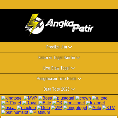
Prediksi Jitu
Keluaran Togel Hari Ini
Live Draw Togel
Pengeluaran Toto Pools
Data Toto 2025