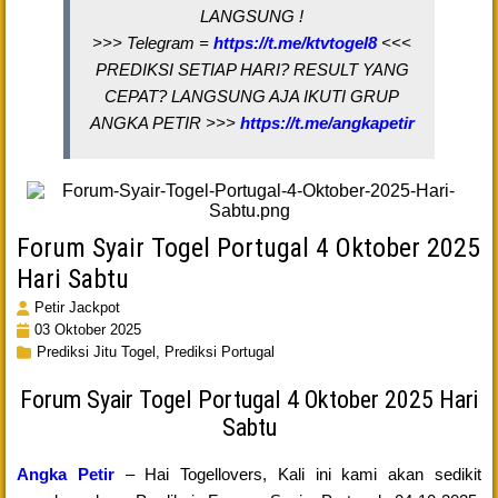
LANGSUNG !
>>> Telegram =
https://t.me/ktvtogel8
<<<
PREDIKSI SETIAP HARI? RESULT YANG
CEPAT? LANGSUNG AJA IKUTI GRUP
ANGKA PETIR >>>
https://t.me/angkapetir
Forum Syair Togel Portugal 4 Oktober 2025
Hari Sabtu
Petir Jackpot
03 Oktober 2025
Prediksi Jitu Togel,
Prediksi Portugal
Forum Syair Togel Portugal 4 Oktober 2025 Hari
Sabtu
Angka Petir
– Hai Togellovers, Kali ini kami akan sedikit