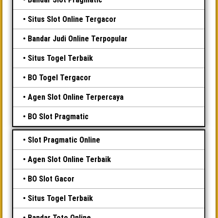
Situs Slot Online Tergacor
Bandar Judi Online Terpopular
Situs Togel Terbaik
BO Togel Tergacor
Agen Slot Online Terpercaya
BO Slot Pragmatic
Slot Pragmatic Online
Agen Slot Online Terbaik
BO Slot Gacor
Situs Togel Terbaik
Bandar Toto Online