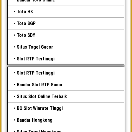
Toto HK
Toto SGP
Toto SDY
Situs Togel Gacor
Slot RTP Tertinggi
Slot RTP Tertinggi
Bandar Slot RTP Gacor
Situs Slot Online Terbaik
BO Slot Winrate Tinggi
Bandar Hongkong
Situs Togel Hongkong