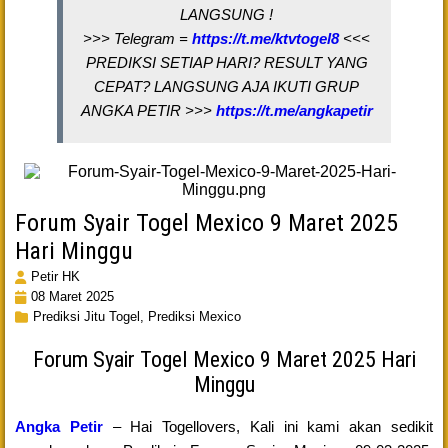
LANGSUNG !
>>> Telegram =
https://t.me/ktvtogel8
<<<
PREDIKSI SETIAP HARI? RESULT YANG
CEPAT? LANGSUNG AJA IKUTI GRUP
ANGKA PETIR >>>
https://t.me/angkapetir
Forum Syair Togel Mexico 9 Maret 2025
Hari Minggu
Petir HK
08 Maret 2025
Prediksi Jitu Togel,
Prediksi Mexico
Forum Syair Togel Mexico 9 Maret 2025 Hari
Minggu
Angka Petir
– Hai Togellovers, Kali ini kami akan sedikit