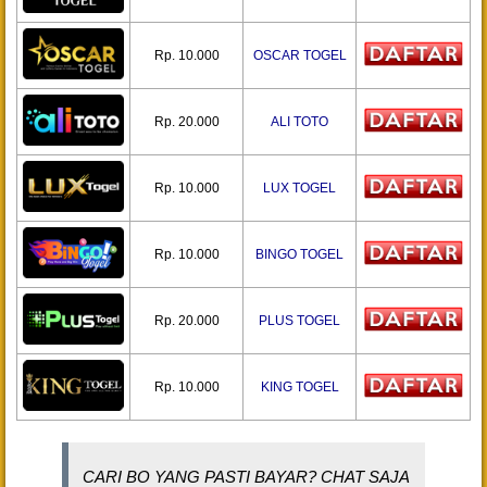
Rp. 10.000
OSCAR TOGEL
Rp. 20.000
ALI TOTO
Rp. 10.000
LUX TOGEL
Rp. 10.000
BINGO TOGEL
Rp. 20.000
PLUS TOGEL
Rp. 10.000
KING TOGEL
CARI BO YANG PASTI BAYAR? CHAT SAJA