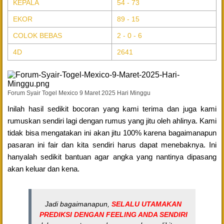
KEPALA
54 - 73
EKOR
89 - 15
COLOK BEBAS
2 - 0 - 6
4D
2641
Forum Syair Togel Mexico 9 Maret 2025 Hari Minggu
Inilah hasil sedikit bocoran yang kami terima dan juga kami
rumuskan sendiri lagi dengan rumus yang jitu oleh ahlinya. Kami
tidak bisa mengatakan ini akan jitu 100% karena bagaimanapun
pasaran ini fair dan kita sendiri harus dapat menebaknya. Ini
hanyalah sedikit bantuan agar angka yang nantinya dipasang
akan keluar dan kena.
Jadi bagaimanapun,
SELALU UTAMAKAN
PREDIKSI DENGAN FEELING ANDA SENDIRI