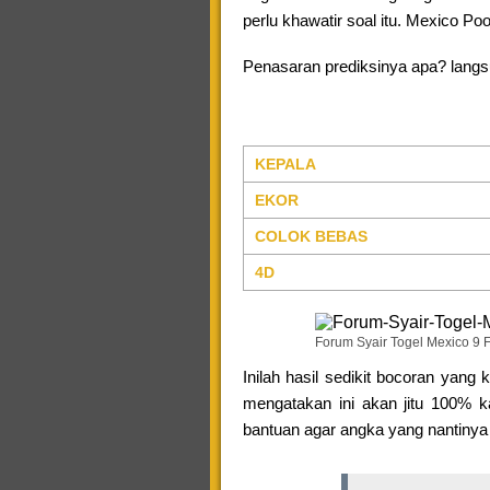
perlu khawatir soal itu. Mexico Poo
Penasaran prediksinya apa? langsun
KEPALA
EKOR
COLOK BEBAS
4D
Forum Syair Togel Mexico 9 
Inilah hasil sedikit bocoran yang
mengatakan ini akan jitu 100% ka
bantuan agar angka yang nantinya