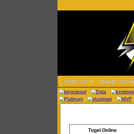
Prediksi Jitu
Keluaran Togel Har
Togel Online