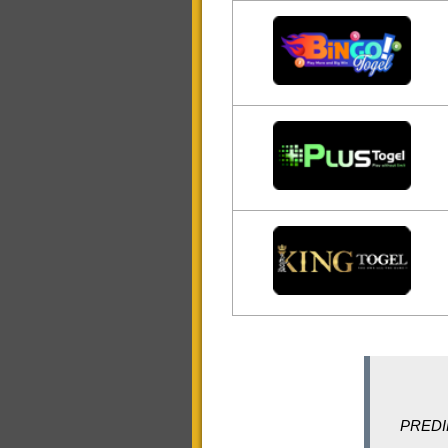
PREDI