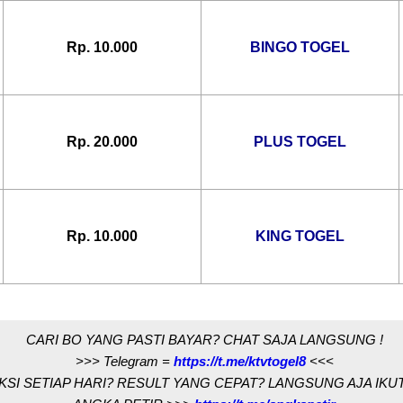
Rp. 10.000
BINGO TOGEL
Rp. 20.000
PLUS TOGEL
Rp. 10.000
KING TOGEL
CARI BO YANG PASTI BAYAR? CHAT SAJA LANGSUNG !
>>> Telegram =
https://t.me/ktvtogel8
<<<
KSI SETIAP HARI? RESULT YANG CEPAT? LANGSUNG AJA IKU