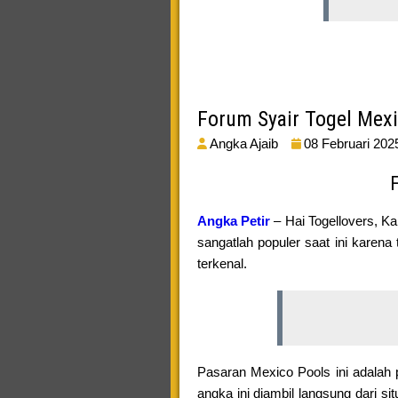
Forum Syair Togel Mexi
Angka Ajaib
08 Februari 202
F
Angka Petir
– Hai Togellovers, Ka
sangatlah populer saat ini karen
terkenal.
Pasaran Mexico Pools ini adalah 
angka ini diambil langsung dari s