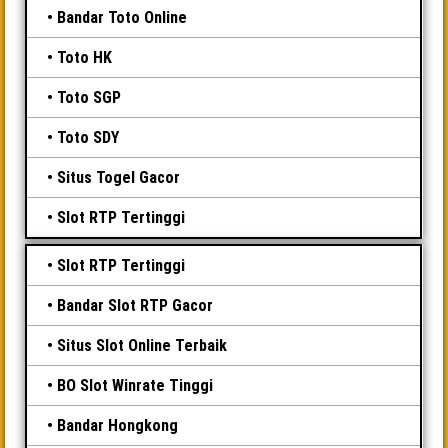
Bandar Toto Online
Toto HK
Toto SGP
Toto SDY
Situs Togel Gacor
Slot RTP Tertinggi
Slot RTP Tertinggi
Bandar Slot RTP Gacor
Situs Slot Online Terbaik
BO Slot Winrate Tinggi
Bandar Hongkong