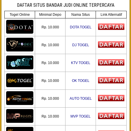
DAFTAR SITUS BANDAR JUDI ONLINE TERPERCAYA
Togel Online
Minimal Depo
Nama Situs
Link Alternatif
Rp. 10.000
DOTA TOGEL
Rp. 10.000
DJ TOGEL
Rp. 10.000
KTV TOGEL
Rp. 10.000
OK TOGEL
Rp. 10.000
AUTO TOGEL
Rp. 10.000
MVP TOGEL