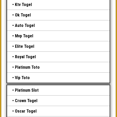
Ktv Togel
Ok Togel
Auto Togel
Mvp Togel
Elite Togel
Royal Togel
Platinum Toto
Vip Toto
Platinum Slot
Crown Togel
Oscar Togel