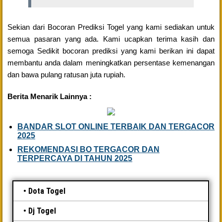
Sekian dari Bocoran Prediksi Togel yang kami sediakan untuk
semua pasaran yang ada. Kami ucapkan terima kasih dan
semoga Sedikit bocoran prediksi yang kami berikan ini dapat
membantu anda dalam meningkatkan persentase kemenangan
dan bawa pulang ratusan juta rupiah.
Berita Menarik Lainnya :
BANDAR SLOT ONLINE TERBAIK DAN TERGACOR
2025
REKOMENDASI BO TERGACOR DAN
TERPERCAYA DI TAHUN 2025
Dota Togel
Dj Togel