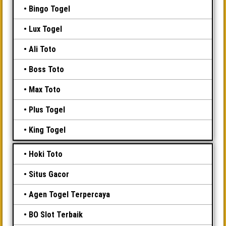
Bingo Togel
Lux Togel
Ali Toto
Boss Toto
Max Toto
Plus Togel
King Togel
Hoki Toto
Situs Gacor
Agen Togel Terpercaya
BO Slot Terbaik