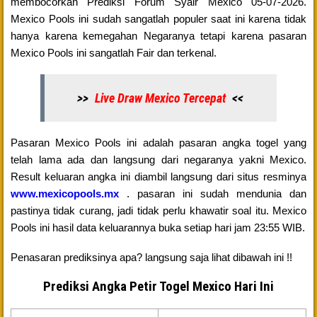
membocorkan Prediksi Forum Syair Mexico 05-07-2026.
Mexico Pools ini sudah sangatlah populer saat ini karena tidak
hanya karena kemegahan Negaranya tetapi karena pasaran
Mexico Pools ini sangatlah Fair dan terkenal.
>>
Live Draw Mexico Tercepat
<<
Pasaran Mexico Pools ini adalah pasaran angka togel yang
telah lama ada dan langsung dari negaranya yakni Mexico.
Result keluaran angka ini diambil langsung dari situs resminya
www.mexicopools.mx
. pasaran ini sudah mendunia dan
pastinya tidak curang, jadi tidak perlu khawatir soal itu. Mexico
Pools ini hasil data keluarannya buka setiap hari jam 23:55 WIB.
Penasaran prediksinya apa? langsung saja lihat dibawah ini !!
Prediksi Angka Petir Togel Mexico Hari Ini