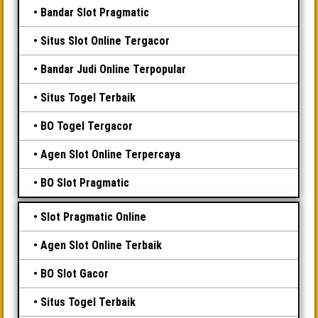
Bandar Slot Pragmatic
Situs Slot Online Tergacor
Bandar Judi Online Terpopular
Situs Togel Terbaik
BO Togel Tergacor
Agen Slot Online Terpercaya
BO Slot Pragmatic
Slot Pragmatic Online
Agen Slot Online Terbaik
BO Slot Gacor
Situs Togel Terbaik