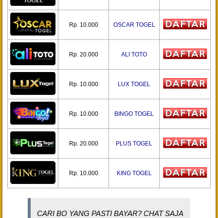
Rp. 10.000
OSCAR TOGEL
Rp. 20.000
ALI TOTO
Rp. 10.000
LUX TOGEL
Rp. 10.000
BINGO TOGEL
Rp. 20.000
PLUS TOGEL
Rp. 10.000
KING TOGEL
CARI BO YANG PASTI BAYAR? CHAT SAJA