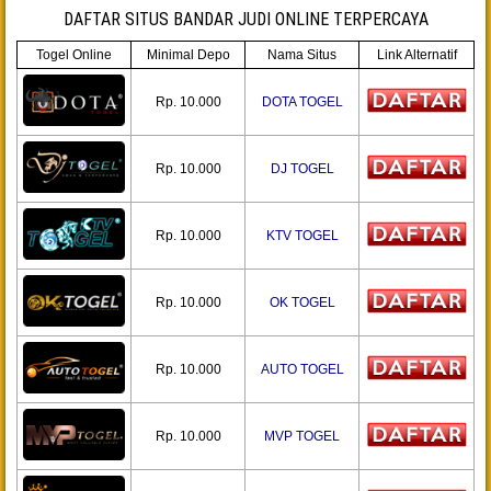
DAFTAR SITUS BANDAR JUDI ONLINE TERPERCAYA
Togel Online
Minimal Depo
Nama Situs
Link Alternatif
Rp. 10.000
DOTA TOGEL
Rp. 10.000
DJ TOGEL
Rp. 10.000
KTV TOGEL
Rp. 10.000
OK TOGEL
Rp. 10.000
AUTO TOGEL
Rp. 10.000
MVP TOGEL