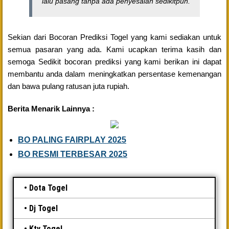
lalu pasang tanpa ada penyesalan sedikitpun.
Sekian dari Bocoran Prediksi Togel yang kami sediakan untuk
semua pasaran yang ada. Kami ucapkan terima kasih dan
semoga Sedikit bocoran prediksi yang kami berikan ini dapat
membantu anda dalam meningkatkan persentase kemenangan
dan bawa pulang ratusan juta rupiah.
Berita Menarik Lainnya :
BO PALING FAIRPLAY 2025
BO RESMI TERBESAR 2025
Dota Togel
Dj Togel
Ktv Togel