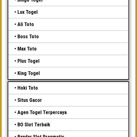
Lux Togel
Ali Toto
Boss Toto
Max Toto
Plus Togel
King Togel
Hoki Toto
Situs Gacor
Agen Togel Terpercaya
BO Slot Terbaik
Bandar Slot Pragmatic