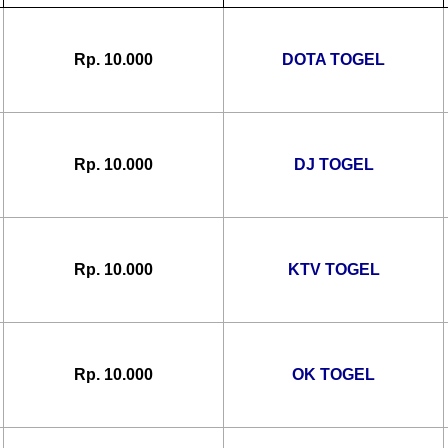
Rp. 10.000
DOTA TOGEL
Rp. 10.000
DJ TOGEL
Rp. 10.000
KTV TOGEL
Rp. 10.000
OK TOGEL