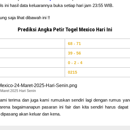
ls ini hasil data keluarannya buka setiap hari jam 23:55 WIB.
g saja lihat dibawah ini !!
Prediksi Angka Petir Togel Mexico Hari Ini
68 - 71
39 - 56
0 - 2 - 4
0215
 Maret 2025 Hari Senin
 kami terima dan juga kami rumuskan sendiri lagi dengan rumus yang 
rena bagaimanapun pasaran ini fair dan kita sendiri harus dapat
 dipasang akan keluar dan kena.