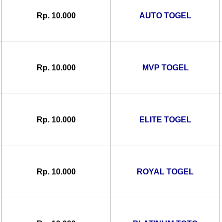
Rp. 10.000
AUTO TOGEL
Rp. 10.000
MVP TOGEL
Rp. 10.000
ELITE TOGEL
Rp. 10.000
ROYAL TOGEL