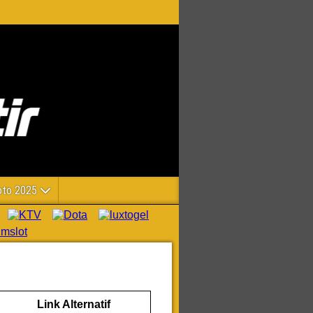
oto 2025
Link Alternatif