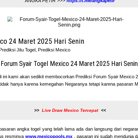
ANGKA PETIR >>>
https://t.me/angkapetir
co 24 Maret 2025 Hari Senin
Prediksi Jitu Togel,
Prediksi Mexico
Forum Syair Togel Mexico 24 Maret 2025 Hari Senin
li ini kami akan sedikit membocorkan Prediksi Forum Syair Mexico 
a tidak hanya karena kemegahan Negaranya tetapi karena pasaran Me
>>
Live Draw Mexico Tercepat
<<
pasaran angka togel yang telah lama ada dan langsung dari negara
itus resminya
www.mexicopools.mx
. pasaran ini sudah mendunia dan