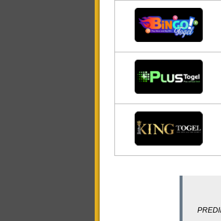
PREDI