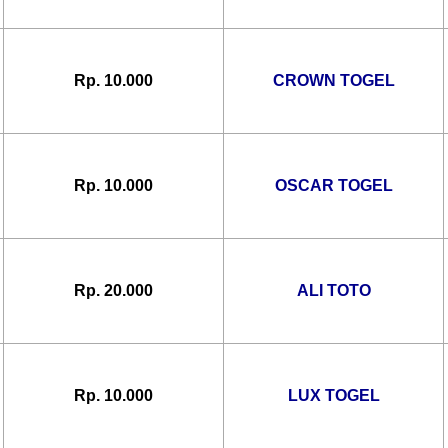
Rp. 10.000
CROWN TOGEL
Rp. 10.000
OSCAR TOGEL
Rp. 20.000
ALI TOTO
Rp. 10.000
LUX TOGEL