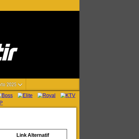
oto 2025
Link Alternatif