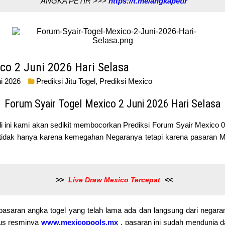
ANGKA PETIR >>>
https://t.me/angkapetir
co 2 Juni 2026 Hari Selasa
i 2026
Prediksi Jitu Togel,
Prediksi Mexico
Forum Syair Togel Mexico 2 Juni 2026 Hari Selasa
li ini kami akan sedikit membocorkan Prediksi Forum Syair Mexico 
a tidak hanya karena kemegahan Negaranya tetapi karena pasaran Me
>>
Live Draw Mexico Tercepat
<<
pasaran angka togel yang telah lama ada dan langsung dari negara
itus resminya
www.mexicopools.mx
. pasaran ini sudah mendunia dan