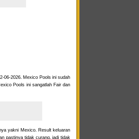
02-06-2026. Mexico Pools ini sudah
xico Pools ini sangatlah Fair dan
nya yakni Mexico. Result keluaran
 pastinya tidak curang, jadi tidak