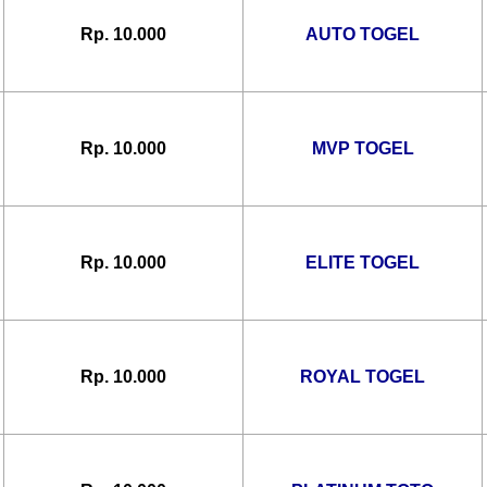
Rp. 10.000
AUTO TOGEL
Rp. 10.000
MVP TOGEL
Rp. 10.000
ELITE TOGEL
Rp. 10.000
ROYAL TOGEL