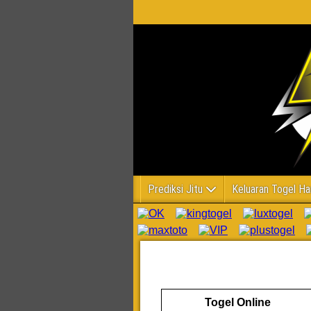
Prediksi Jitu
Keluaran Togel Har
Togel Online