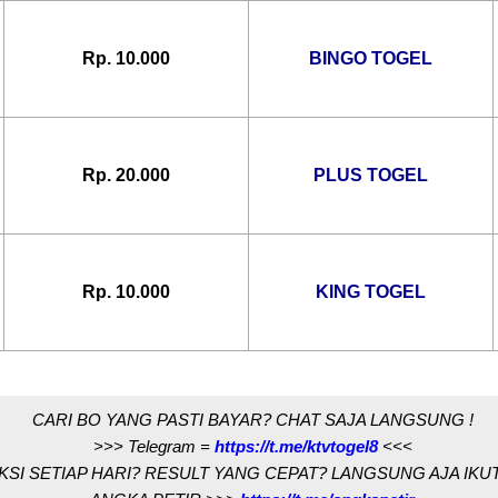
Rp. 10.000
BINGO TOGEL
Rp. 20.000
PLUS TOGEL
Rp. 10.000
KING TOGEL
CARI BO YANG PASTI BAYAR? CHAT SAJA LANGSUNG !
>>> Telegram =
https://t.me/ktvtogel8
<<<
KSI SETIAP HARI? RESULT YANG CEPAT? LANGSUNG AJA IKU