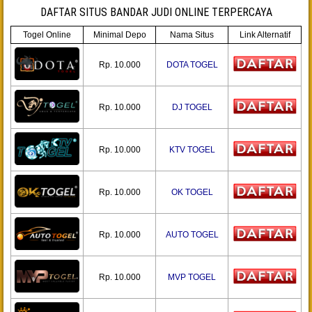
DAFTAR SITUS BANDAR JUDI ONLINE TERPERCAYA
Togel Online
Minimal Depo
Nama Situs
Link Alternatif
Rp. 10.000
DOTA TOGEL
Rp. 10.000
DJ TOGEL
Rp. 10.000
KTV TOGEL
Rp. 10.000
OK TOGEL
Rp. 10.000
AUTO TOGEL
Rp. 10.000
MVP TOGEL