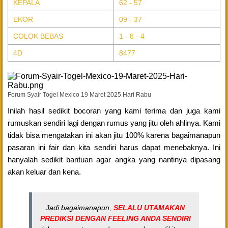
KEPALA
62 - 57
EKOR
09 - 37
COLOK BEBAS
1 - 8 - 4
4D
8477
Forum Syair Togel Mexico 19 Maret 2025 Hari Rabu
Inilah hasil sedikit bocoran yang kami terima dan juga kami
rumuskan sendiri lagi dengan rumus yang jitu oleh ahlinya. Kami
tidak bisa mengatakan ini akan jitu 100% karena bagaimanapun
pasaran ini fair dan kita sendiri harus dapat menebaknya. Ini
hanyalah sedikit bantuan agar angka yang nantinya dipasang
akan keluar dan kena.
Jadi bagaimanapun,
SELALU UTAMAKAN
PREDIKSI DENGAN FEELING ANDA SENDIRI