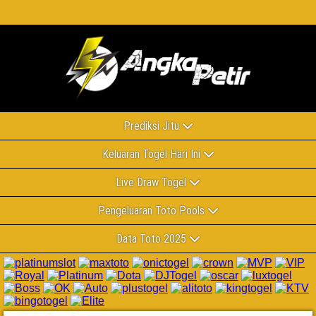
Prediksi Jitu
Keluaran Togel Hari Ini
Live Draw Togel
Pengeluaran Toto Pools
Data Toto 2025