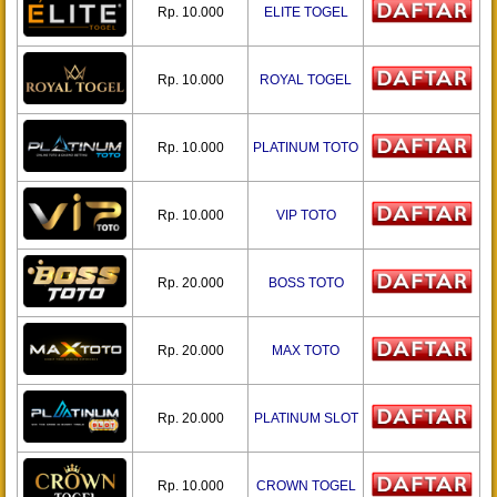
Rp. 10.000
ELITE TOGEL
Rp. 10.000
ROYAL TOGEL
Rp. 10.000
PLATINUM TOTO
Rp. 10.000
VIP TOTO
Rp. 20.000
BOSS TOTO
Rp. 20.000
MAX TOTO
Rp. 20.000
PLATINUM SLOT
Rp. 10.000
CROWN TOGEL