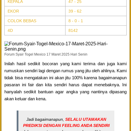
KEPALA
47 - 25
EKOR
39 - 62
COLOK BEBAS
8 - 0 - 1
4D
8142
Forum Syair Togel Mexico 17 Maret 2025 Hari Senin
Inilah hasil sedikit bocoran yang kami terima dan juga kami
rumuskan sendiri lagi dengan rumus yang jitu oleh ahlinya. Kami
tidak bisa mengatakan ini akan jitu 100% karena bagaimanapun
pasaran ini fair dan kita sendiri harus dapat menebaknya. Ini
hanyalah sedikit bantuan agar angka yang nantinya dipasang
akan keluar dan kena.
Jadi bagaimanapun,
SELALU UTAMAKAN
PREDIKSI DENGAN FEELING ANDA SENDIRI