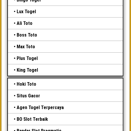
Lux Togel
Ali Toto
Boss Toto
Max Toto
Plus Togel
King Togel
Hoki Toto
Situs Gacor
Agen Togel Terpercaya
BO Slot Terbaik
Bandar Slot Pragmatic