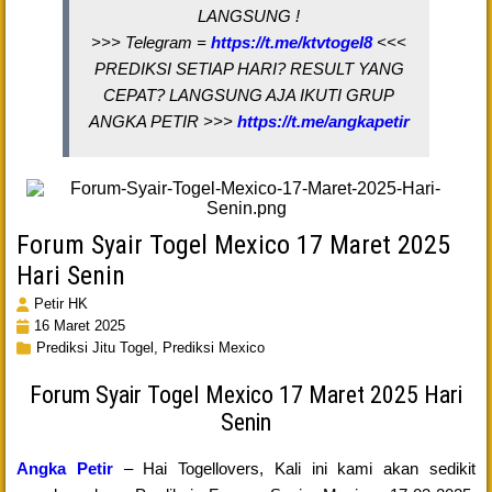
LANGSUNG !
>>> Telegram =
https://t.me/ktvtogel8
<<<
PREDIKSI SETIAP HARI? RESULT YANG
CEPAT? LANGSUNG AJA IKUTI GRUP
ANGKA PETIR >>>
https://t.me/angkapetir
Forum Syair Togel Mexico 17 Maret 2025
Hari Senin
Petir HK
16 Maret 2025
Prediksi Jitu Togel,
Prediksi Mexico
Forum Syair Togel Mexico 17 Maret 2025 Hari
Senin
Angka Petir
– Hai Togellovers, Kali ini kami akan sedikit