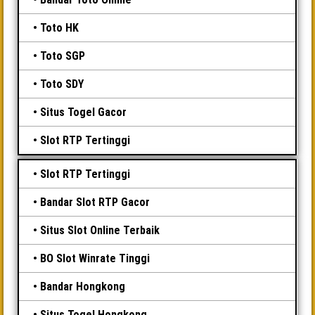
Toto HK
Toto SGP
Toto SDY
Situs Togel Gacor
Slot RTP Tertinggi
Slot RTP Tertinggi
Bandar Slot RTP Gacor
Situs Slot Online Terbaik
BO Slot Winrate Tinggi
Bandar Hongkong
Situs Togel Hongkong