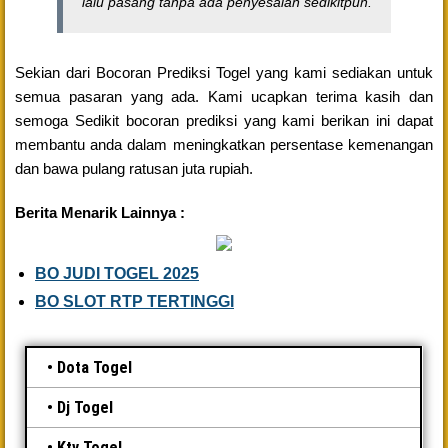
lalu pasang tanpa ada penyesalan sedikitpun.
Sekian dari Bocoran Prediksi Togel yang kami sediakan untuk
semua pasaran yang ada. Kami ucapkan terima kasih dan
semoga Sedikit bocoran prediksi yang kami berikan ini dapat
membantu anda dalam meningkatkan persentase kemenangan
dan bawa pulang ratusan juta rupiah.
Berita Menarik Lainnya :
BO JUDI TOGEL 2025
BO SLOT RTP TERTINGGI
Dota Togel
Dj Togel
Ktv Togel