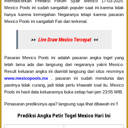
membocorkan Prediksi Forum Syair Mexico 17-03-2025.
Mexico Pools ini sudah sangatlah populer saat ini karena tidak
hanya karena kemegahan Negaranya tetapi karena pasaran
Mexico Pools ini sangatlah Fair dan terkenal.
>>
Live Draw Mexico Tercepat
<<
Pasaran Mexico Pools ini adalah pasaran angka togel yang
telah lama ada dan langsung dari negaranya yakni Mexico.
Result keluaran angka ini diambil langsung dari situs resminya
www.mexicopools.mx
. pasaran ini sudah mendunia dan
pastinya tidak curang, jadi tidak perlu khawatir soal itu. Mexico
Pools ini hasil data keluarannya buka setiap hari jam 23:55 WIB.
Penasaran prediksinya apa? langsung saja lihat dibawah ini !!
Prediksi Angka Petir Togel Mexico Hari Ini