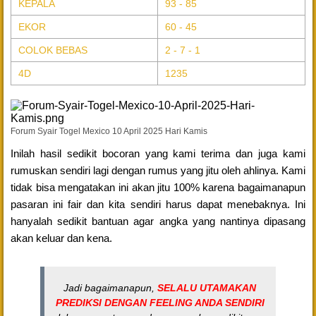
KEPALA
93 - 85
EKOR
60 - 45
COLOK BEBAS
2 - 7 - 1
4D
1235
Forum Syair Togel Mexico 10 April 2025 Hari Kamis
Inilah hasil sedikit bocoran yang kami terima dan juga kami
rumuskan sendiri lagi dengan rumus yang jitu oleh ahlinya. Kami
tidak bisa mengatakan ini akan jitu 100% karena bagaimanapun
pasaran ini fair dan kita sendiri harus dapat menebaknya. Ini
hanyalah sedikit bantuan agar angka yang nantinya dipasang
akan keluar dan kena.
Jadi bagaimanapun,
SELALU UTAMAKAN
PREDIKSI DENGAN FEELING ANDA SENDIRI