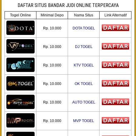
DAFTAR SITUS BANDAR JUDI ONLINE TERPERCAYA
Togel Online
Minimal Depo
Nama Situs
Link Alternatif
Rp. 10.000
DOTA TOGEL
Rp. 10.000
DJ TOGEL
Rp. 10.000
KTV TOGEL
Rp. 10.000
OK TOGEL
Rp. 10.000
AUTO TOGEL
Rp. 10.000
MVP TOGEL