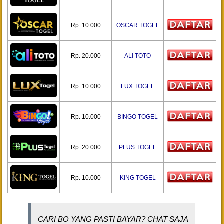
Rp. 10.000
OSCAR TOGEL
Rp. 20.000
ALI TOTO
Rp. 10.000
LUX TOGEL
Rp. 10.000
BINGO TOGEL
Rp. 20.000
PLUS TOGEL
Rp. 10.000
KING TOGEL
CARI BO YANG PASTI BAYAR? CHAT SAJA