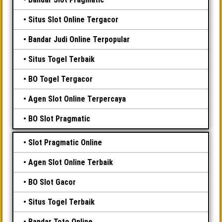
Situs Slot Online Tergacor
Bandar Judi Online Terpopular
Situs Togel Terbaik
BO Togel Tergacor
Agen Slot Online Terpercaya
BO Slot Pragmatic
Slot Pragmatic Online
Agen Slot Online Terbaik
BO Slot Gacor
Situs Togel Terbaik
Bandar Toto Online