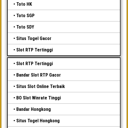
Toto HK
Toto SGP
Toto SDY
Situs Togel Gacor
Slot RTP Tertinggi
Slot RTP Tertinggi
Bandar Slot RTP Gacor
Situs Slot Online Terbaik
BO Slot Winrate Tinggi
Bandar Hongkong
Situs Togel Hongkong