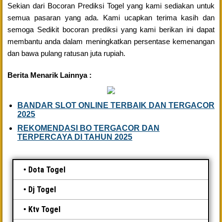
Sekian dari Bocoran Prediksi Togel yang kami sediakan untuk
semua pasaran yang ada. Kami ucapkan terima kasih dan
semoga Sedikit bocoran prediksi yang kami berikan ini dapat
membantu anda dalam meningkatkan persentase kemenangan
dan bawa pulang ratusan juta rupiah.
Berita Menarik Lainnya :
BANDAR SLOT ONLINE TERBAIK DAN TERGACOR
2025
REKOMENDASI BO TERGACOR DAN
TERPERCAYA DI TAHUN 2025
Dota Togel
Dj Togel
Ktv Togel