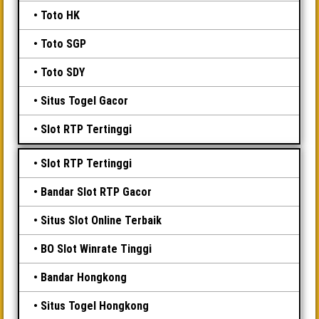
Toto HK
Toto SGP
Toto SDY
Situs Togel Gacor
Slot RTP Tertinggi
Slot RTP Tertinggi
Bandar Slot RTP Gacor
Situs Slot Online Terbaik
BO Slot Winrate Tinggi
Bandar Hongkong
Situs Togel Hongkong