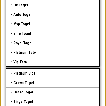
Ok Togel
Auto Togel
Mvp Togel
Elite Togel
Royal Togel
Platinum Toto
Vip Toto
Platinum Slot
Crown Togel
Oscar Togel
Bingo Togel