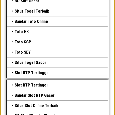
BO Slot Gacor
Situs Togel Terbaik
Bandar Toto Online
Toto HK
Toto SGP
Toto SDY
Situs Togel Gacor
Slot RTP Tertinggi
Slot RTP Tertinggi
Bandar Slot RTP Gacor
Situs Slot Online Terbaik