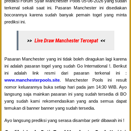
prediksi Forum Syair Manchester Pools 05-06-2026 yang sudah
terkenal sekali saat ini. Pasaran Manchester ini disediakan
bocorannya karena sudah banyak pemain togel yang minta
prediksi ini.
>>
Live Draw Manchester Tercepat
<<
Pasaran Manchester yang ini tidak boleh diragukan lagi karena
ini adalah pasaran togel yang sudah Go International !. Berikut
ini adalah link resmi dari pasaran terkenal ini :
www.manchesterpools.site
. Manchester Pools ini result
nomor keluarannya buka setiap hari pada jam 14:30 WIB. Ayo
langsung saja mainkan pasaran ini yang sudah tersedia di BO
yang sudah kami rekomendasikan yang anda semua dapat
temukan di banner banner yang sudah tersedia.
Ayo langsung prediksi yang serasa disambar petir dibawah ini !