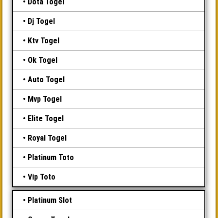
Dota Togel
Dj Togel
Ktv Togel
Ok Togel
Auto Togel
Mvp Togel
Elite Togel
Royal Togel
Platinum Toto
Vip Toto
Platinum Slot