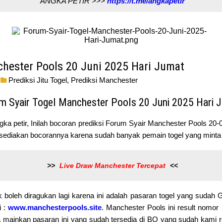
ANGKA PETIR >>>
https://t.me/angkapetir
chester Pools 20 Juni 2025 Hari Jumat
Prediksi Jitu Togel,
Prediksi Manchester
m Syair Togel Manchester Pools 20 Juni 2025 Hari 
gka petir, Inilah bocoran prediksi Forum Syair Manchester Pools 20-
disediakan bocorannya karena sudah banyak pemain togel yang minta p
>>
Live Draw Manchester Tercepat
<<
boleh diragukan lagi karena ini adalah pasaran togel yang sudah Go 
i :
www.manchesterpools.site
. Manchester Pools ini result nomor
a mainkan pasaran ini yang sudah tersedia di BO yang sudah kam