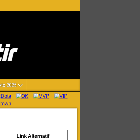
oto 2025
Link Alternatif