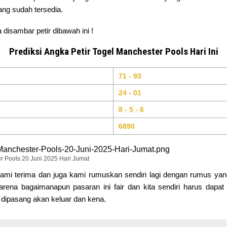
ang sudah tersedia.
disambar petir dibawah ini !
Prediksi Angka Petir Togel Manchester Pools Hari Ini
71 - 93
24 - 01
8 - 5 - 6
6890
r Pools 20 Juni 2025 Hari Jumat
 kami terima dan juga kami rumuskan sendiri lagi dengan rumus yang 
rena bagaimanapun pasaran ini fair dan kita sendiri harus dapat
 dipasang akan keluar dan kena.