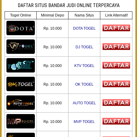
DAFTAR SITUS BANDAR JUDI ONLINE TERPERCAYA
Togel Online
Minimal Depo
Nama Situs
Link Alternatif
Rp. 10.000
DOTA TOGEL
Rp. 10.000
DJ TOGEL
Rp. 10.000
KTV TOGEL
Rp. 10.000
OK TOGEL
Rp. 10.000
AUTO TOGEL
Rp. 10.000
MVP TOGEL