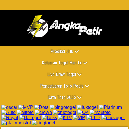
Prediksi Jitu
Keluaran Togel Hari Ini
Live Draw Togel
Pengeluaran Toto Pools
Data Toto 2025