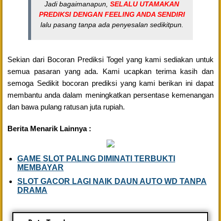
Jadi bagaimanapun,
SELALU UTAMAKAN
PREDIKSI DENGAN FEELING ANDA SENDIRI
lalu pasang tanpa ada penyesalan sedikitpun.
Sekian dari Bocoran Prediksi Togel yang kami sediakan untuk
semua pasaran yang ada. Kami ucapkan terima kasih dan
semoga Sedikit bocoran prediksi yang kami berikan ini dapat
membantu anda dalam meningkatkan persentase kemenangan
dan bawa pulang ratusan juta rupiah.
Berita Menarik Lainnya :
GAME SLOT PALING DIMINATI TERBUKTI
MEMBAYAR
SLOT GACOR LAGI NAIK DAUN AUTO WD TANPA
DRAMA