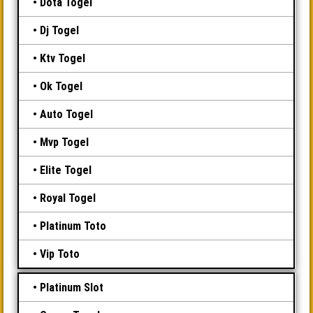
Dota Togel
Dj Togel
Ktv Togel
Ok Togel
Auto Togel
Mvp Togel
Elite Togel
Royal Togel
Platinum Toto
Vip Toto
Platinum Slot