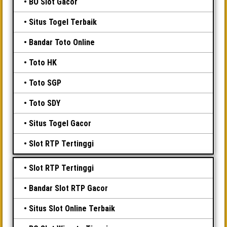
BO Slot Gacor
Situs Togel Terbaik
Bandar Toto Online
Toto HK
Toto SGP
Toto SDY
Situs Togel Gacor
Slot RTP Tertinggi
Slot RTP Tertinggi
Bandar Slot RTP Gacor
Situs Slot Online Terbaik