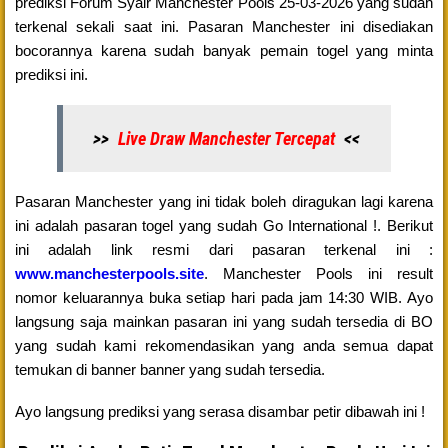
prediksi Forum Syair Manchester Pools 25-03-2026 yang sudah
terkenal sekali saat ini. Pasaran Manchester ini disediakan
bocorannya karena sudah banyak pemain togel yang minta
prediksi ini.
>>
Live Draw Manchester Tercepat
<<
Pasaran Manchester yang ini tidak boleh diragukan lagi karena
ini adalah pasaran togel yang sudah Go International !. Berikut
ini adalah link resmi dari pasaran terkenal ini :
www.manchesterpools.site
. Manchester Pools ini result
nomor keluarannya buka setiap hari pada jam 14:30 WIB. Ayo
langsung saja mainkan pasaran ini yang sudah tersedia di BO
yang sudah kami rekomendasikan yang anda semua dapat
temukan di banner banner yang sudah tersedia.
Ayo langsung prediksi yang serasa disambar petir dibawah ini !