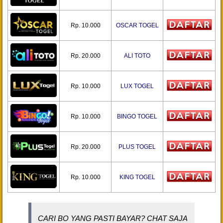
Rp. 10.000
OSCAR TOGEL
Rp. 20.000
ALI TOTO
Rp. 10.000
LUX TOGEL
Rp. 10.000
BINGO TOGEL
Rp. 20.000
PLUS TOGEL
Rp. 10.000
KING TOGEL
CARI BO YANG PASTI BAYAR? CHAT SAJA