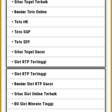
Situs Togel Terbaik
Bandar Toto Online
Toto HK
Toto SGP
Toto SDY
Situs Togel Gacor
Slot RTP Tertinggi
Slot RTP Tertinggi
Bandar Slot RTP Gacor
Situs Slot Online Terbaik
BO Slot Winrate Tinggi