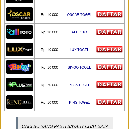
Rp. 10.000
OSCAR TOGEL
Rp. 20.000
ALI TOTO
Rp. 10.000
LUX TOGEL
Rp. 10.000
BINGO TOGEL
Rp. 20.000
PLUS TOGEL
Rp. 10.000
KING TOGEL
CARI BO YANG PASTI BAYAR? CHAT SAJA