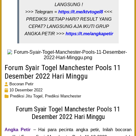
LANGSUNG !
>>> Telegram =
https://t.me/ktvtogel8
<<<
PREDIKSI SETIAP HARI? RESULT YANG
CEPAT? LANGSUNG AJA IKUTI GRUP
ANGKA PETIR >>>
https://t.me/angkapetir
Forum Syair Togel Manchester Pools 11
Desember 2022 Hari Minggu
Bocoran Petir
10 Desember 2022
Prediksi Jitu Togel,
Prediksi Manchester
Forum Syair Togel Manchester Pools 11
Desember 2022 Hari Minggu
Angka Petir
– Hai para pecinta angka petir, Inilah bocoran