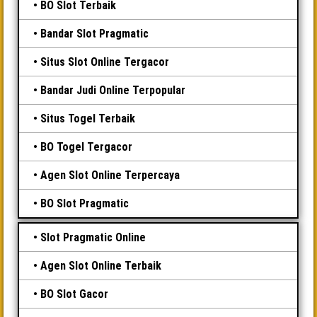
BO Slot Terbaik
Bandar Slot Pragmatic
Situs Slot Online Tergacor
Bandar Judi Online Terpopular
Situs Togel Terbaik
BO Togel Tergacor
Agen Slot Online Terpercaya
BO Slot Pragmatic
Slot Pragmatic Online
Agen Slot Online Terbaik
BO Slot Gacor