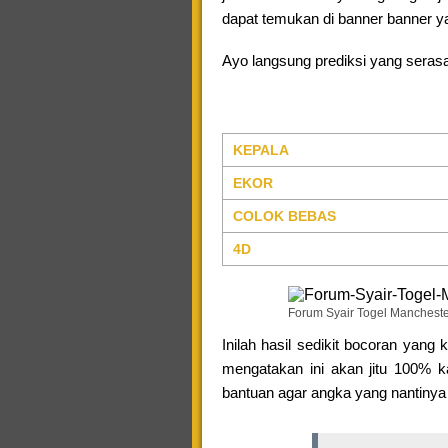
dapat temukan di banner banner y
Ayo langsung prediksi yang serasa 
KEPALA
EKOR
COLOK BEBAS
4D
Forum Syair Togel Manchest
Inilah hasil sedikit bocoran yang
mengatakan ini akan jitu 100% ka
bantuan agar angka yang nantinya