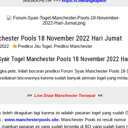
ANGKA PETIR >>>
https://t.me/angkapetir
chester Pools 18 November 2022 Hari Jumat
2022
Prediksi Jitu Togel,
Prediksi Manchester
yair Togel Manchester Pools 18 November 2022 Ha
gka petir, Inilah bocoran prediksi Forum Syair Manchester Pools 18-
disediakan bocorannya karena sudah banyak pemain togel yang minta p
>>
Live Draw Manchester Tercepat
<<
boleh diragukan lagi karena ini adalah pasaran togel yang sudah Go 
i :
www.manchesterpools.site
. Manchester Pools ini result nomor
a mainkan pasaran ini yang sudah tersedia di BO yang sudah kam