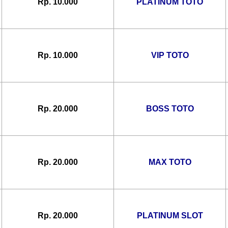
Rp. 10.000
PLATINUM TOTO
Rp. 10.000
VIP TOTO
Rp. 20.000
BOSS TOTO
Rp. 20.000
MAX TOTO
Rp. 20.000
PLATINUM SLOT