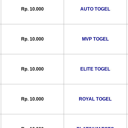
Rp. 10.000
AUTO TOGEL
Rp. 10.000
MVP TOGEL
Rp. 10.000
ELITE TOGEL
Rp. 10.000
ROYAL TOGEL