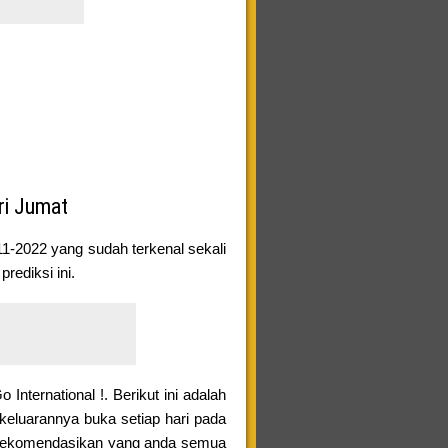
ri Jumat
11-2022 yang sudah terkenal sekali
rediksi ini.
International !. Berikut ini adalah
 keluarannya buka setiap hari pada
i rekomendasikan yang anda semua