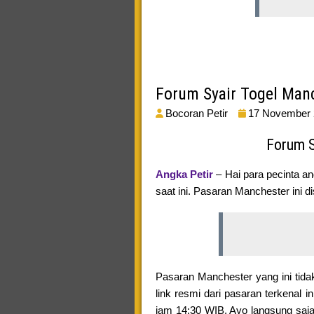
Forum Syair Togel Man
Bocoran Petir
17 November 
Forum S
Angka Petir
– Hai para pecinta an
saat ini. Pasaran Manchester ini 
Pasaran Manchester yang ini tidak 
link resmi dari pasaran terkenal in
jam 14:30 WIB. Ayo langsung saj