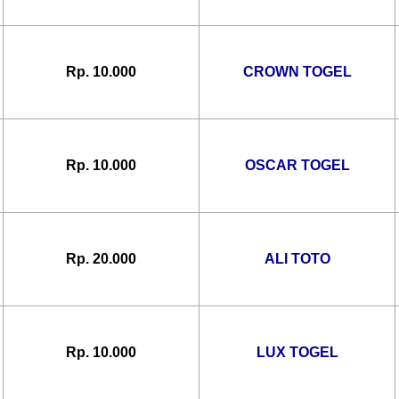
Rp. 10.000
CROWN TOGEL
Rp. 10.000
OSCAR TOGEL
Rp. 20.000
ALI TOTO
Rp. 10.000
LUX TOGEL