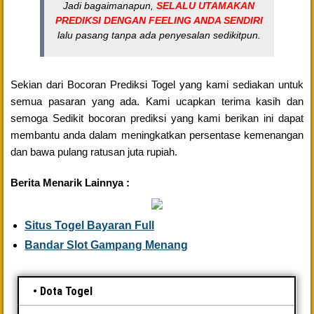
Jadi bagaimanapun,
SELALU UTAMAKAN
PREDIKSI DENGAN FEELING ANDA SENDIRI
lalu pasang tanpa ada penyesalan sedikitpun.
Sekian dari Bocoran Prediksi Togel yang kami sediakan untuk
semua pasaran yang ada. Kami ucapkan terima kasih dan
semoga Sedikit bocoran prediksi yang kami berikan ini dapat
membantu anda dalam meningkatkan persentase kemenangan
dan bawa pulang ratusan juta rupiah.
Berita Menarik Lainnya :
Situs Togel Bayaran Full
Bandar Slot Gampang Menang
Dota Togel