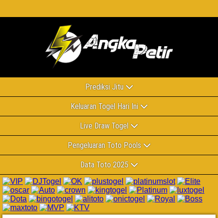
Prediksi Jitu
Keluaran Togel Hari Ini
Live Draw Togel
Pengeluaran Toto Pools
Data Toto 2025