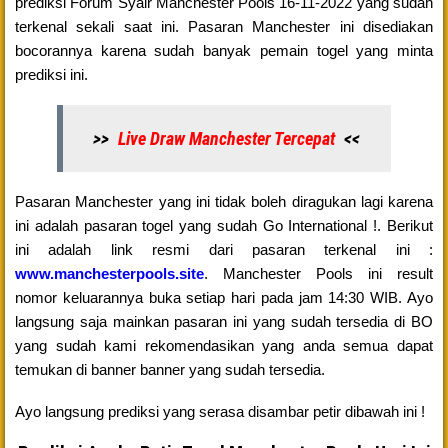
prediksi Forum Syair Manchester Pools 16-11-2022 yang sudah
terkenal sekali saat ini. Pasaran Manchester ini disediakan
bocorannya karena sudah banyak pemain togel yang minta
prediksi ini.
>>
Live Draw Manchester Tercepat
<<
Pasaran Manchester yang ini tidak boleh diragukan lagi karena
ini adalah pasaran togel yang sudah Go International !. Berikut
ini adalah link resmi dari pasaran terkenal ini :
www.manchesterpools.site
. Manchester Pools ini result
nomor keluarannya buka setiap hari pada jam 14:30 WIB. Ayo
langsung saja mainkan pasaran ini yang sudah tersedia di BO
yang sudah kami rekomendasikan yang anda semua dapat
temukan di banner banner yang sudah tersedia.
Ayo langsung prediksi yang serasa disambar petir dibawah ini !