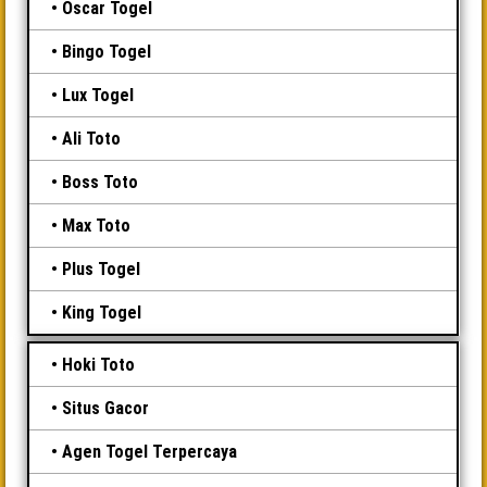
Oscar Togel
Bingo Togel
Lux Togel
Ali Toto
Boss Toto
Max Toto
Plus Togel
King Togel
Hoki Toto
Situs Gacor
Agen Togel Terpercaya