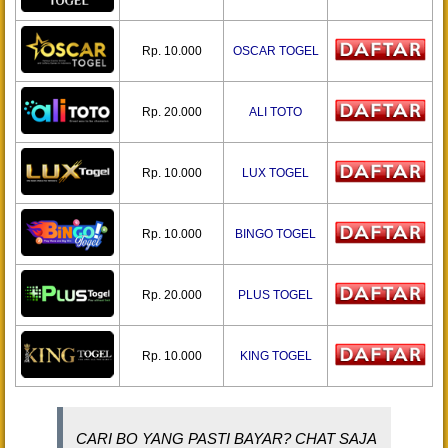
Rp. 10.000
OSCAR TOGEL
Rp. 20.000
ALI TOTO
Rp. 10.000
LUX TOGEL
Rp. 10.000
BINGO TOGEL
Rp. 20.000
PLUS TOGEL
Rp. 10.000
KING TOGEL
CARI BO YANG PASTI BAYAR? CHAT SAJA