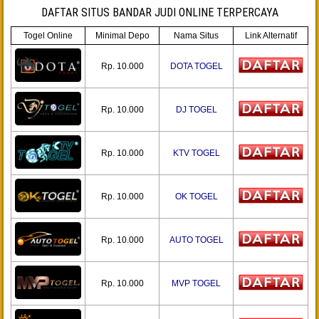
DAFTAR SITUS BANDAR JUDI ONLINE TERPERCAYA
Togel Online
Minimal Depo
Nama Situs
Link Alternatif
Rp. 10.000
DOTA TOGEL
Rp. 10.000
DJ TOGEL
Rp. 10.000
KTV TOGEL
Rp. 10.000
OK TOGEL
Rp. 10.000
AUTO TOGEL
Rp. 10.000
MVP TOGEL