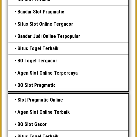
Bandar Slot Pragmatic
Situs Slot Online Tergacor
Bandar Judi Online Terpopular
Situs Togel Terbaik
BO Togel Tergacor
Agen Slot Online Terpercaya
BO Slot Pragmatic
Slot Pragmatic Online
Agen Slot Online Terbaik
BO Slot Gacor
Situs Togel Terbaik