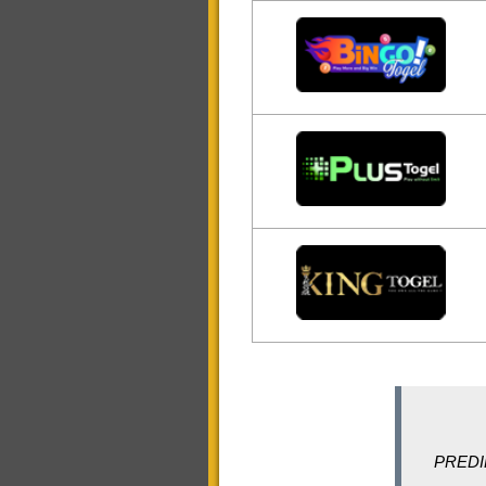
PREDI