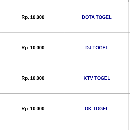
Rp. 10.000
DOTA TOGEL
Rp. 10.000
DJ TOGEL
Rp. 10.000
KTV TOGEL
Rp. 10.000
OK TOGEL