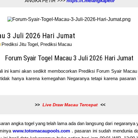
ANGKA PETIR >>>
https://t.me/angkapetir
u 3 Juli 2026 Hari Jumat
Prediksi Jitu Togel,
Prediksi Macau
Forum Syair Togel Macau 3 Juli 2026 Hari Jumat
ali ini kami akan sedikit membocorkan Prediksi Forum Syair Macau
a tidak hanya karena kemegahan Negaranya tetapi karena pasaran 
>>
Live Draw Macau Tercepat
<<
aran angka togel yang telah lama ada dan langsung dari negaranya 
esminya
www.totomacaupools.com
. pasaran ini sudah mendunia dan