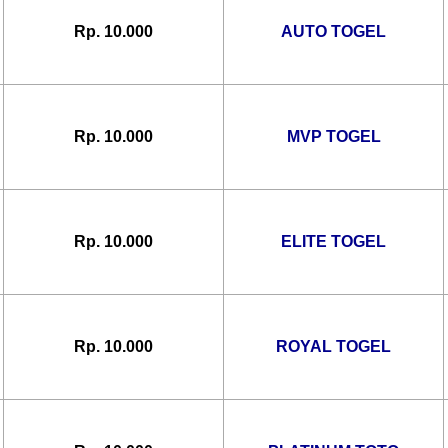
Rp. 10.000
AUTO TOGEL
Rp. 10.000
MVP TOGEL
Rp. 10.000
ELITE TOGEL
Rp. 10.000
ROYAL TOGEL