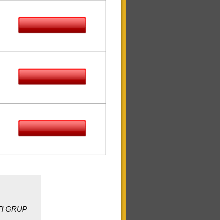
TI GRUP