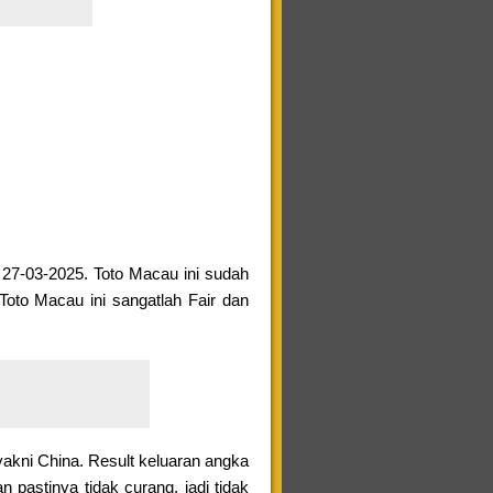
 27-03-2025. Toto Macau ini sudah
Toto Macau ini sangatlah Fair dan
yakni China. Result keluaran angka
 pastinya tidak curang, jadi tidak