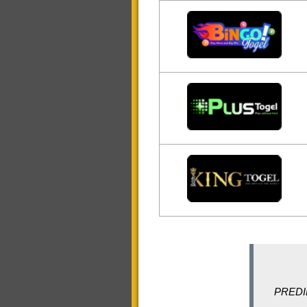
PREDI