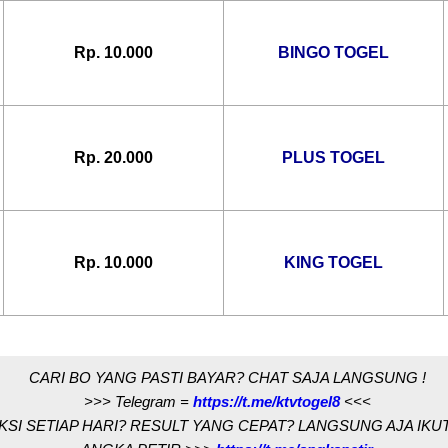
Rp. 10.000
BINGO TOGEL
Rp. 20.000
PLUS TOGEL
Rp. 10.000
KING TOGEL
CARI BO YANG PASTI BAYAR? CHAT SAJA LANGSUNG !
>>> Telegram =
https://t.me/ktvtogel8
<<<
KSI SETIAP HARI? RESULT YANG CEPAT? LANGSUNG AJA IKU