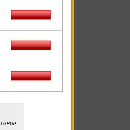
TI GRUP