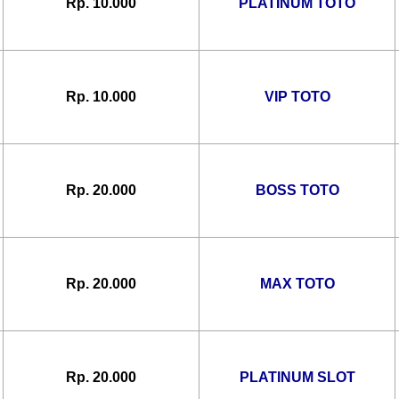
Rp. 10.000
PLATINUM TOTO
Rp. 10.000
VIP TOTO
Rp. 20.000
BOSS TOTO
Rp. 20.000
MAX TOTO
Rp. 20.000
PLATINUM SLOT