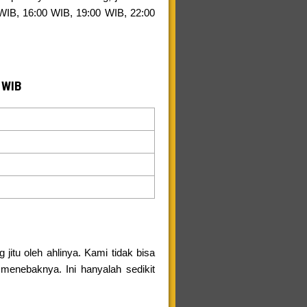
0 WIB, 16:00 WIB, 19:00 WIB, 22:00
 WIB
jitu oleh ahlinya. Kami tidak bisa
 menebaknya. Ini hanyalah sedikit