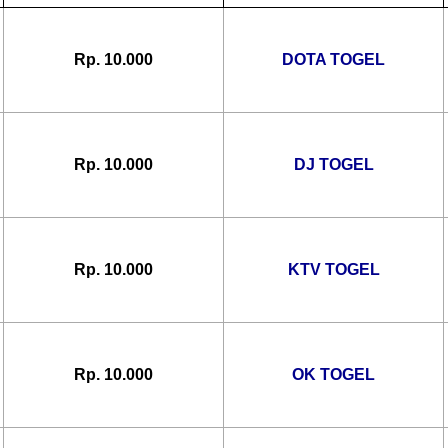
Rp. 10.000
DOTA TOGEL
Rp. 10.000
DJ TOGEL
Rp. 10.000
KTV TOGEL
Rp. 10.000
OK TOGEL