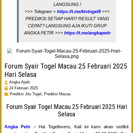
LANGSUNG !
>>> Telegram =
https://t.me/ktvtogel8
<<<
PREDIKSI SETIAP HARI? RESULT YANG
CEPAT? LANGSUNG AJA IKUTI GRUP
ANGKA PETIR >>>
https://t.me/angkapetir
Forum Syair Togel Macau 25 Februari 2025
Hari Selasa
Angka Ajaib
24 Februari 2025
Prediksi Jitu Togel,
Prediksi Macau
Forum Syair Togel Macau 25 Februari 2025 Hari
Selasa
Angka Petir
– Hai Togellovers, Kali ini kami akan sedikit