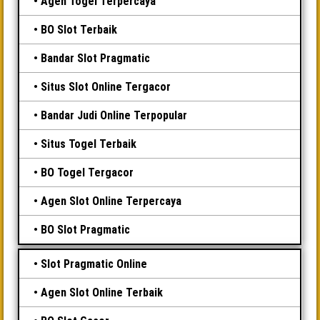
Agen Togel Terpercaya
BO Slot Terbaik
Bandar Slot Pragmatic
Situs Slot Online Tergacor
Bandar Judi Online Terpopular
Situs Togel Terbaik
BO Togel Tergacor
Agen Slot Online Terpercaya
BO Slot Pragmatic
Slot Pragmatic Online
Agen Slot Online Terbaik