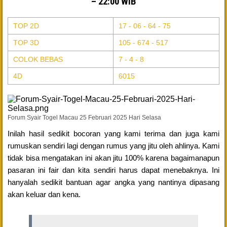
– 22:00 WIB
TOP 2D
17 - 06 - 64 - 75
TOP 3D
105 - 674 - 517
COLOK BEBAS
7 - 4 - 8
4D
6015
Forum Syair Togel Macau 25 Februari 2025 Hari Selasa
Inilah hasil sedikit bocoran yang kami terima dan juga kami
rumuskan sendiri lagi dengan rumus yang jitu oleh ahlinya. Kami
tidak bisa mengatakan ini akan jitu 100% karena bagaimanapun
pasaran ini fair dan kita sendiri harus dapat menebaknya. Ini
hanyalah sedikit bantuan agar angka yang nantinya dipasang
akan keluar dan kena.