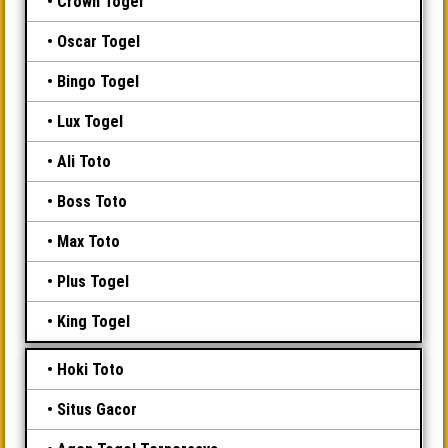
Crown Togel
Oscar Togel
Bingo Togel
Lux Togel
Ali Toto
Boss Toto
Max Toto
Plus Togel
King Togel
Hoki Toto
Situs Gacor