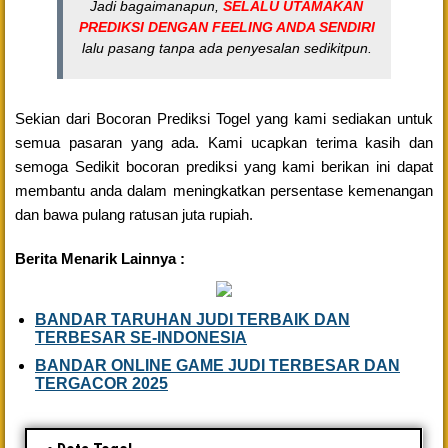
Jadi bagaimanapun,
SELALU UTAMAKAN
PREDIKSI DENGAN FEELING ANDA SENDIRI
lalu pasang tanpa ada penyesalan sedikitpun.
Sekian dari Bocoran Prediksi Togel yang kami sediakan untuk
semua pasaran yang ada. Kami ucapkan terima kasih dan
semoga Sedikit bocoran prediksi yang kami berikan ini dapat
membantu anda dalam meningkatkan persentase kemenangan
dan bawa pulang ratusan juta rupiah.
Berita Menarik Lainnya :
BANDAR TARUHAN JUDI TERBAIK DAN
TERBESAR SE-INDONESIA
BANDAR ONLINE GAME JUDI TERBESAR DAN
TERGACOR 2025