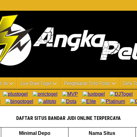
i Ini
Live Draw Togel
Pengeluaran Toto Pools
Data T
DAFTAR SITUS BANDAR JUDI ONLINE TERPERCAYA
Minimal Depo
Nama Situs