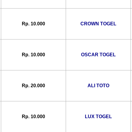
Rp. 10.000
CROWN TOGEL
Rp. 10.000
OSCAR TOGEL
Rp. 20.000
ALI TOTO
Rp. 10.000
LUX TOGEL