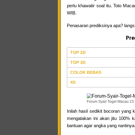
perlu khawatir soal itu. Toto Mac
WIB.
Penasaran prediksinya apa? langsun
Pre
TOP 2D
TOP 3D
COLOK BEBAS
4D
Forum Syair Togel Macau 23 
Inilah hasil sedikit bocoran yang
mengatakan ini akan jitu 100% ka
bantuan agar angka yang nantinya