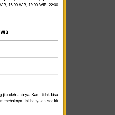
0 WIB, 16:00 WIB, 19:00 WIB, 22:00
 WIB
jitu oleh ahlinya. Kami tidak bisa
 menebaknya. Ini hanyalah sedikit