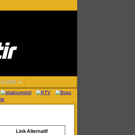
oto 2025
Link Alternatif