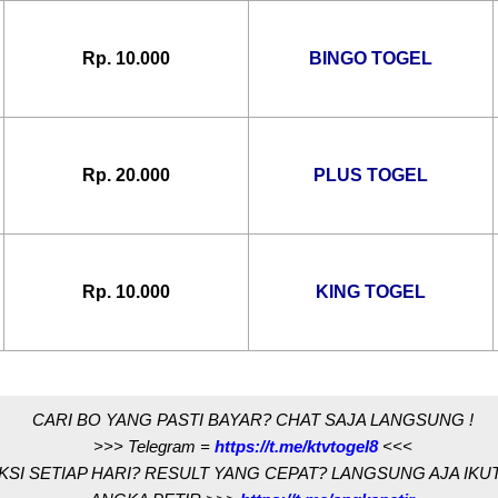
Rp. 10.000
BINGO TOGEL
Rp. 20.000
PLUS TOGEL
Rp. 10.000
KING TOGEL
CARI BO YANG PASTI BAYAR? CHAT SAJA LANGSUNG !
>>> Telegram =
https://t.me/ktvtogel8
<<<
KSI SETIAP HARI? RESULT YANG CEPAT? LANGSUNG AJA IKU