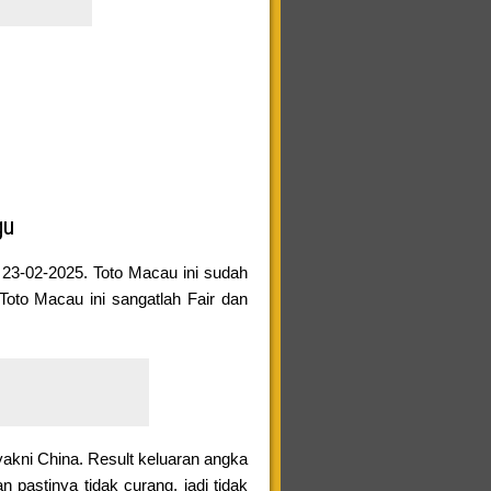
gu
 23-02-2025. Toto Macau ini sudah
Toto Macau ini sangatlah Fair dan
yakni China. Result keluaran angka
 pastinya tidak curang, jadi tidak