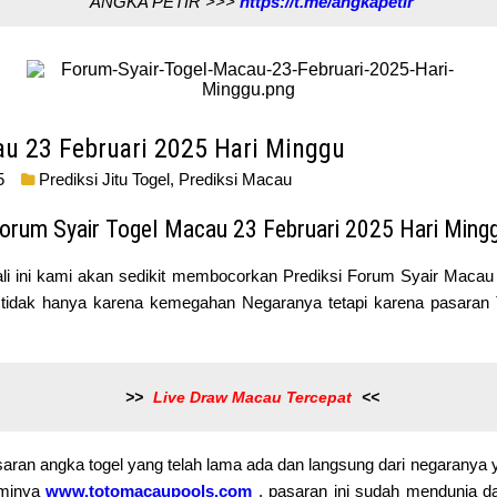
ANGKA PETIR >>>
https://t.me/angkapetir
au 23 Februari 2025 Hari Minggu
5
Prediksi Jitu Togel,
Prediksi Macau
orum Syair Togel Macau 23 Februari 2025 Hari Ming
ali ini kami akan sedikit membocorkan Prediksi Forum Syair Macau
a tidak hanya karena kemegahan Negaranya tetapi karena pasaran 
>>
Live Draw Macau Tercepat
<<
aran angka togel yang telah lama ada dan langsung dari negaranya 
esminya
www.totomacaupools.com
. pasaran ini sudah mendunia dan