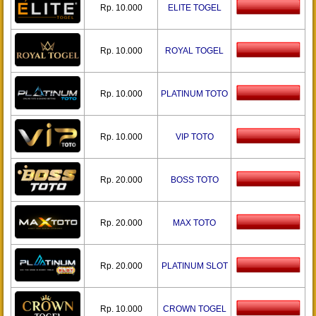
Rp. 10.000
ELITE TOGEL
Rp. 10.000
ROYAL TOGEL
Rp. 10.000
PLATINUM TOTO
Rp. 10.000
VIP TOTO
Rp. 20.000
BOSS TOTO
Rp. 20.000
MAX TOTO
Rp. 20.000
PLATINUM SLOT
Rp. 10.000
CROWN TOGEL