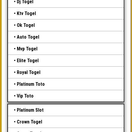
Dj Togel
Ktv Togel
Ok Togel
Auto Togel
Mvp Togel
Elite Togel
Royal Togel
Platinum Toto
Vip Toto
Platinum Slot
Crown Togel