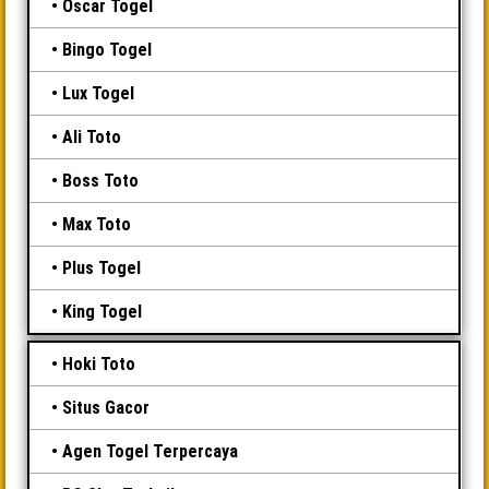
Oscar Togel
Bingo Togel
Lux Togel
Ali Toto
Boss Toto
Max Toto
Plus Togel
King Togel
Hoki Toto
Situs Gacor
Agen Togel Terpercaya