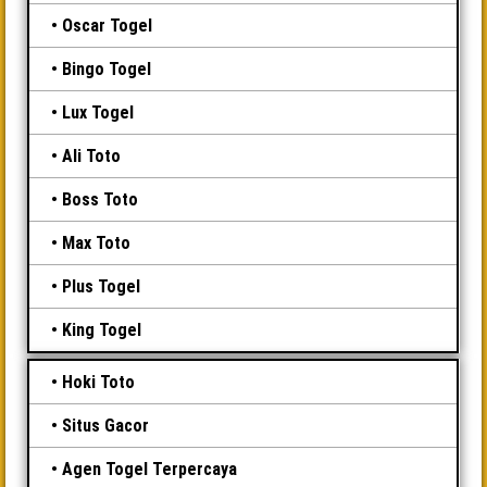
Oscar Togel
Bingo Togel
Lux Togel
Ali Toto
Boss Toto
Max Toto
Plus Togel
King Togel
Hoki Toto
Situs Gacor
Agen Togel Terpercaya