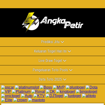
Prediksi Jitu
Keluaran Togel Hari Ini
Live Draw Togel
Pengeluaran Toto Pools
Data Toto 2025