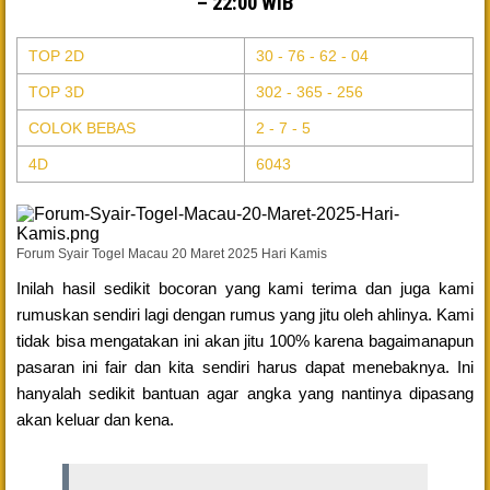
– 22:00 WIB
TOP 2D
30 - 76 - 62 - 04
TOP 3D
302 - 365 - 256
COLOK BEBAS
2 - 7 - 5
4D
6043
Forum Syair Togel Macau 20 Maret 2025 Hari Kamis
Inilah hasil sedikit bocoran yang kami terima dan juga kami
rumuskan sendiri lagi dengan rumus yang jitu oleh ahlinya. Kami
tidak bisa mengatakan ini akan jitu 100% karena bagaimanapun
pasaran ini fair dan kita sendiri harus dapat menebaknya. Ini
hanyalah sedikit bantuan agar angka yang nantinya dipasang
akan keluar dan kena.