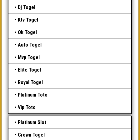
Dj Togel
Ktv Togel
Ok Togel
Auto Togel
Mvp Togel
Elite Togel
Royal Togel
Platinum Toto
Vip Toto
Platinum Slot
Crown Togel