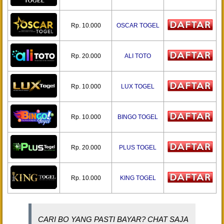
Rp. 10.000
OSCAR TOGEL
Rp. 20.000
ALI TOTO
Rp. 10.000
LUX TOGEL
Rp. 10.000
BINGO TOGEL
Rp. 20.000
PLUS TOGEL
Rp. 10.000
KING TOGEL
CARI BO YANG PASTI BAYAR? CHAT SAJA