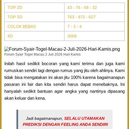
TOP 2D
43 - 76 - 68 - 32
TOP 3D
763 - 872 - 627
COLOK BEBAS
7 - 2 - 4
4D
3068
Forum Syair Togel Macau 2 Juli 2026 Hari Kamis
Inilah hasil sedikit bocoran yang kami terima dan juga kami
rumuskan sendiri lagi dengan rumus yang jitu oleh ahlinya. Kami
tidak bisa mengatakan ini akan jitu 100% karena bagaimanapun
pasaran ini fair dan kita sendiri harus dapat menebaknya. Ini
hanyalah sedikit bantuan agar angka yang nantinya dipasang
akan keluar dan kena.
Jadi bagaimanapun,
SELALU UTAMAKAN
PREDIKSI DENGAN FEELING ANDA SENDIRI