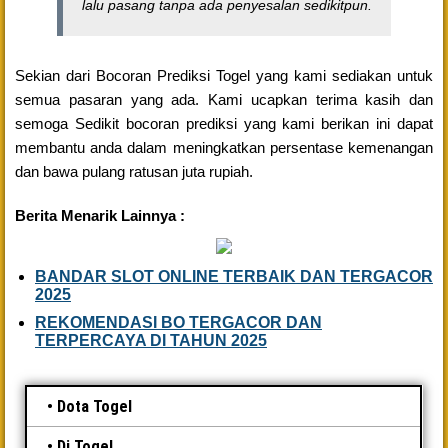
lalu pasang tanpa ada penyesalan sedikitpun.
Sekian dari Bocoran Prediksi Togel yang kami sediakan untuk
semua pasaran yang ada. Kami ucapkan terima kasih dan
semoga Sedikit bocoran prediksi yang kami berikan ini dapat
membantu anda dalam meningkatkan persentase kemenangan
dan bawa pulang ratusan juta rupiah.
Berita Menarik Lainnya :
BANDAR SLOT ONLINE TERBAIK DAN TERGACOR
2025
REKOMENDASI BO TERGACOR DAN
TERPERCAYA DI TAHUN 2025
Dota Togel
Dj Togel