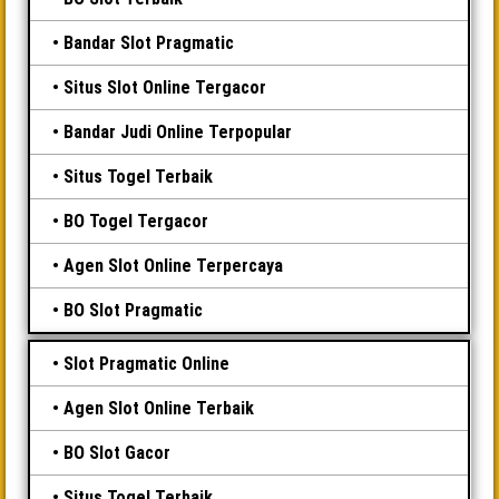
Bandar Slot Pragmatic
Situs Slot Online Tergacor
Bandar Judi Online Terpopular
Situs Togel Terbaik
BO Togel Tergacor
Agen Slot Online Terpercaya
BO Slot Pragmatic
Slot Pragmatic Online
Agen Slot Online Terbaik
BO Slot Gacor
Situs Togel Terbaik