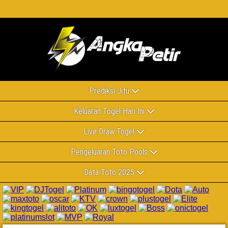
Prediksi Jitu
Keluaran Togel Hari Ini
Live Draw Togel
Pengeluaran Toto Pools
Data Toto 2025