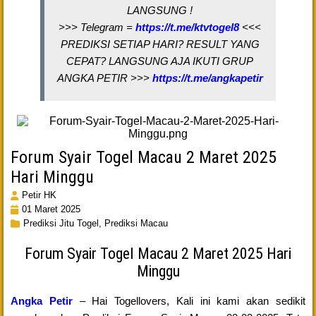
LANGSUNG !
>>> Telegram =
https://t.me/ktvtogel8
<<<
PREDIKSI SETIAP HARI? RESULT YANG
CEPAT? LANGSUNG AJA IKUTI GRUP
ANGKA PETIR >>>
https://t.me/angkapetir
Forum Syair Togel Macau 2 Maret 2025
Hari Minggu
Petir HK
01 Maret 2025
Prediksi Jitu Togel,
Prediksi Macau
Forum Syair Togel Macau 2 Maret 2025 Hari
Minggu
Angka Petir
– Hai Togellovers, Kali ini kami akan sedikit