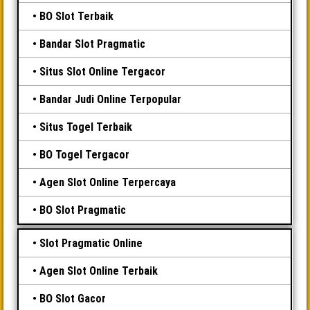
BO Slot Terbaik
Bandar Slot Pragmatic
Situs Slot Online Tergacor
Bandar Judi Online Terpopular
Situs Togel Terbaik
BO Togel Tergacor
Agen Slot Online Terpercaya
BO Slot Pragmatic
Slot Pragmatic Online
Agen Slot Online Terbaik
BO Slot Gacor