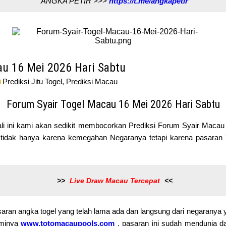
ANGKA PETIR >>>
https://t.me/angkapetir
au 16 Mei 2026 Hari Sabtu
Prediksi Jitu Togel,
Prediksi Macau
Forum Syair Togel Macau 16 Mei 2026 Hari Sabtu
ali ini kami akan sedikit membocorkan Prediksi Forum Syair Macau
a tidak hanya karena kemegahan Negaranya tetapi karena pasaran 
>>
Live Draw Macau Tercepat
<<
aran angka togel yang telah lama ada dan langsung dari negaranya 
esminya
www.totomacaupools.com
. pasaran ini sudah mendunia dan