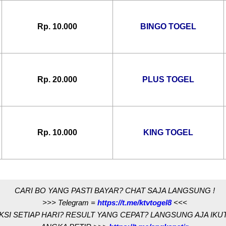
Rp. 10.000
BINGO TOGEL
Rp. 20.000
PLUS TOGEL
Rp. 10.000
KING TOGEL
CARI BO YANG PASTI BAYAR? CHAT SAJA LANGSUNG !
>>> Telegram =
https://t.me/ktvtogel8
<<<
KSI SETIAP HARI? RESULT YANG CEPAT? LANGSUNG AJA IKU