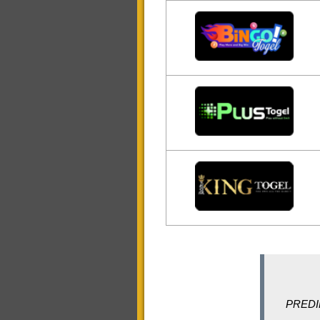
PREDI