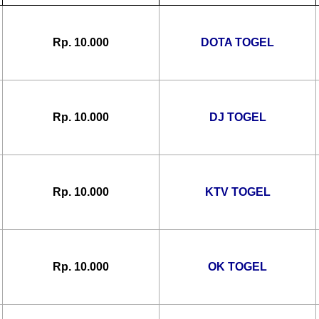
Rp. 10.000
DOTA TOGEL
Rp. 10.000
DJ TOGEL
Rp. 10.000
KTV TOGEL
Rp. 10.000
OK TOGEL