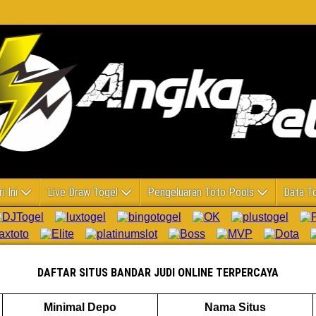
i Ini
Live Draw Togel
Pengeluaran Toto Pools
Data T
DAFTAR SITUS BANDAR JUDI ONLINE TERPERCAYA
Minimal Depo
Nama Situs