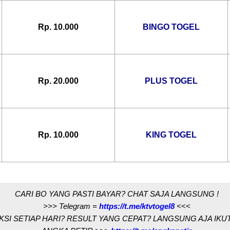
Rp. 10.000
BINGO TOGEL
Rp. 20.000
PLUS TOGEL
Rp. 10.000
KING TOGEL
CARI BO YANG PASTI BAYAR? CHAT SAJA LANGSUNG !
>>> Telegram =
https://t.me/ktvtogel8
<<<
KSI SETIAP HARI? RESULT YANG CEPAT? LANGSUNG AJA IKU