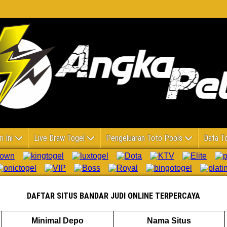
i Ini
Live Draw Togel
Pengeluaran Toto Pools
Data T
DAFTAR SITUS BANDAR JUDI ONLINE TERPERCAYA
Minimal Depo
Nama Situs