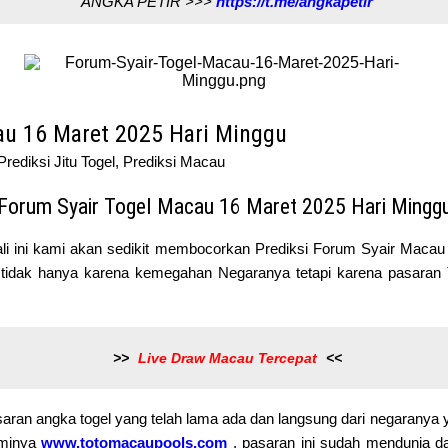
ANGKA PETIR >>>
https://t.me/angkapetir
au 16 Maret 2025 Hari Minggu
Prediksi Jitu Togel,
Prediksi Macau
Forum Syair Togel Macau 16 Maret 2025 Hari Mingg
ali ini kami akan sedikit membocorkan Prediksi Forum Syair Macau
a tidak hanya karena kemegahan Negaranya tetapi karena pasaran 
>>
Live Draw Macau Tercepat
<<
aran angka togel yang telah lama ada dan langsung dari negaranya 
esminya
www.totomacaupools.com
. pasaran ini sudah mendunia dan