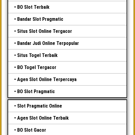
BO Slot Terbaik
Bandar Slot Pragmatic
Situs Slot Online Tergacor
Bandar Judi Online Terpopular
Situs Togel Terbaik
BO Togel Tergacor
Agen Slot Online Terpercaya
BO Slot Pragmatic
Slot Pragmatic Online
Agen Slot Online Terbaik
BO Slot Gacor