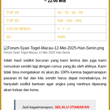
– 22:00 WIB
TOP 2D
40 - 75 - 56 - 08
TOP 3D
946 - 560 - 894
COLOK BEBAS
5 - 7 - 6
4D
9480
Forum Syair Togel Macau 12 Mei 2025 Hari Senin
Inilah hasil sedikit bocoran yang kami terima dan juga kami
rumuskan sendiri lagi dengan rumus yang jitu oleh ahlinya. Kami
tidak bisa mengatakan ini akan jitu 100% karena bagaimanapun
pasaran ini fair dan kita sendiri harus dapat menebaknya. Ini
hanyalah sedikit bantuan agar angka yang nantinya dipasang
akan keluar dan kena.
Jadi bagaimanapun,
SELALU UTAMAKAN