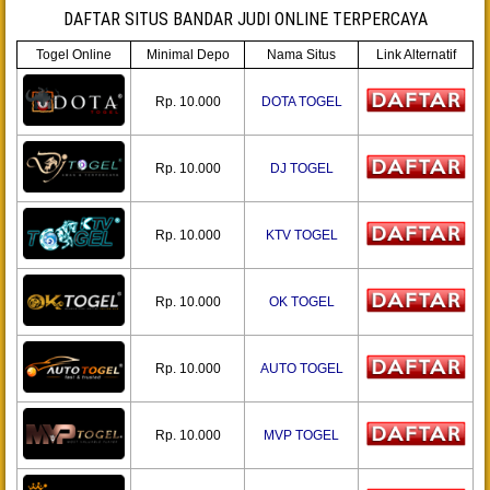
DAFTAR SITUS BANDAR JUDI ONLINE TERPERCAYA
Togel Online
Minimal Depo
Nama Situs
Link Alternatif
Rp. 10.000
DOTA TOGEL
Rp. 10.000
DJ TOGEL
Rp. 10.000
KTV TOGEL
Rp. 10.000
OK TOGEL
Rp. 10.000
AUTO TOGEL
Rp. 10.000
MVP TOGEL