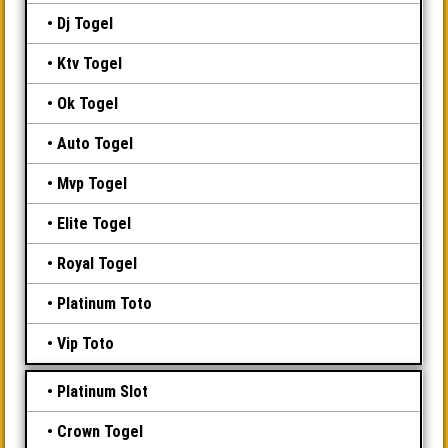
Dj Togel
Ktv Togel
Ok Togel
Auto Togel
Mvp Togel
Elite Togel
Royal Togel
Platinum Toto
Vip Toto
Platinum Slot
Crown Togel