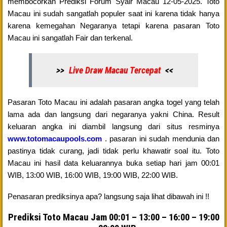
membocorkan Prediksi Forum Syair Macau 12-05-2025. Toto
Macau ini sudah sangatlah populer saat ini karena tidak hanya
karena kemegahan Negaranya tetapi karena pasaran Toto
Macau ini sangatlah Fair dan terkenal.
>>
Live Draw Macau Tercepat
<<
Pasaran Toto Macau ini adalah pasaran angka togel yang telah
lama ada dan langsung dari negaranya yakni China. Result
keluaran angka ini diambil langsung dari situs resminya
www.totomacaupools.com
. pasaran ini sudah mendunia dan
pastinya tidak curang, jadi tidak perlu khawatir soal itu. Toto
Macau ini hasil data keluarannya buka setiap hari jam 00:01
WIB, 13:00 WIB, 16:00 WIB, 19:00 WIB, 22:00 WIB.
Penasaran prediksinya apa? langsung saja lihat dibawah ini !!
Prediksi Toto Macau Jam 00:01 – 13:00 – 16:00 – 19:00