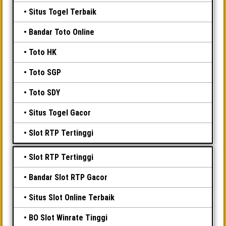
Situs Togel Terbaik
Bandar Toto Online
Toto HK
Toto SGP
Toto SDY
Situs Togel Gacor
Slot RTP Tertinggi
Slot RTP Tertinggi
Bandar Slot RTP Gacor
Situs Slot Online Terbaik
BO Slot Winrate Tinggi