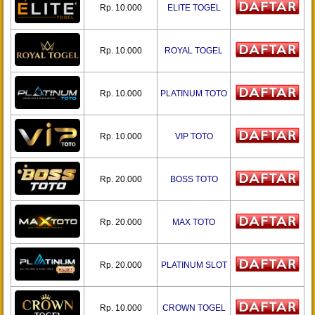
Rp. 10.000
ELITE TOGEL
Rp. 10.000
ROYAL TOGEL
Rp. 10.000
PLATINUM TOTO
Rp. 10.000
VIP TOTO
Rp. 20.000
BOSS TOTO
Rp. 20.000
MAX TOTO
Rp. 20.000
PLATINUM SLOT
Rp. 10.000
CROWN TOGEL