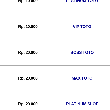
Rp. 10.000
PLATINUM TOTO
Rp. 10.000
VIP TOTO
Rp. 20.000
BOSS TOTO
Rp. 20.000
MAX TOTO
Rp. 20.000
PLATINUM SLOT