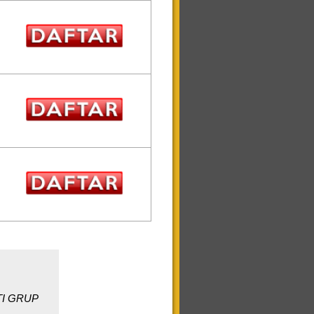
TI GRUP