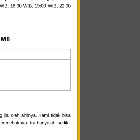
0 WIB, 16:00 WIB, 19:00 WIB, 22:00
 WIB
jitu oleh ahlinya. Kami tidak bisa
 menebaknya. Ini hanyalah sedikit