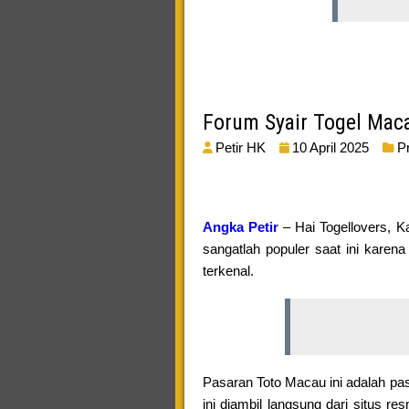
Forum Syair Togel Maca
Petir HK
10 April 2025
Pr
Angka Petir
– Hai Togellovers, K
sangatlah populer saat ini karen
terkenal.
Pasaran Toto Macau ini adalah pas
ini diambil langsung dari situs r