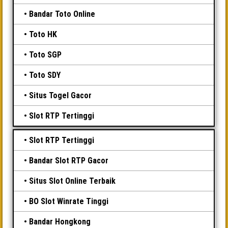
Bandar Toto Online
Toto HK
Toto SGP
Toto SDY
Situs Togel Gacor
Slot RTP Tertinggi
Slot RTP Tertinggi
Bandar Slot RTP Gacor
Situs Slot Online Terbaik
BO Slot Winrate Tinggi
Bandar Hongkong