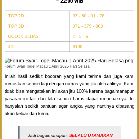
– 22:00 WIB
TOP 2D
97 - 80 - 01 - 76
TOP 3D
371 - 379 - 863
COLOK BEBAS
7 - 3 - 6
4D
9108
Forum Syair Togel Macau 1 April 2025 Hari Selasa
Inilah hasil sedikit bocoran yang kami terima dan juga kami
rumuskan sendiri lagi dengan rumus yang jitu oleh ahlinya. Kami
tidak bisa mengatakan ini akan jitu 100% karena bagaimanapun
pasaran ini fair dan kita sendiri harus dapat menebaknya. Ini
hanyalah sedikit bantuan agar angka yang nantinya dipasang
akan keluar dan kena.
Jadi bagaimanapun,
SELALU UTAMAKAN