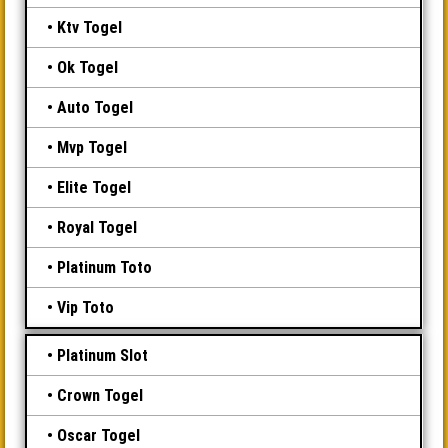
Ktv Togel
Ok Togel
Auto Togel
Mvp Togel
Elite Togel
Royal Togel
Platinum Toto
Vip Toto
Platinum Slot
Crown Togel
Oscar Togel