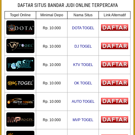
DAFTAR SITUS BANDAR JUDI ONLINE TERPERCAYA
Togel Online
Minimal Depo
Nama Situs
Link Alternatif
Rp. 10.000
DOTA TOGEL
Rp. 10.000
DJ TOGEL
Rp. 10.000
KTV TOGEL
Rp. 10.000
OK TOGEL
Rp. 10.000
AUTO TOGEL
Rp. 10.000
MVP TOGEL