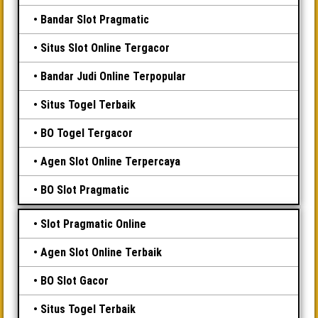
Bandar Slot Pragmatic
Situs Slot Online Tergacor
Bandar Judi Online Terpopular
Situs Togel Terbaik
BO Togel Tergacor
Agen Slot Online Terpercaya
BO Slot Pragmatic
Slot Pragmatic Online
Agen Slot Online Terbaik
BO Slot Gacor
Situs Togel Terbaik