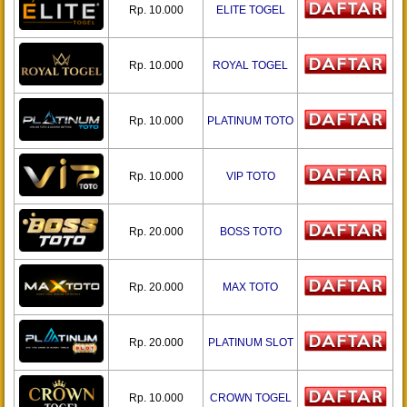
Rp. 10.000
ELITE TOGEL
Rp. 10.000
ROYAL TOGEL
Rp. 10.000
PLATINUM TOTO
Rp. 10.000
VIP TOTO
Rp. 20.000
BOSS TOTO
Rp. 20.000
MAX TOTO
Rp. 20.000
PLATINUM SLOT
Rp. 10.000
CROWN TOGEL