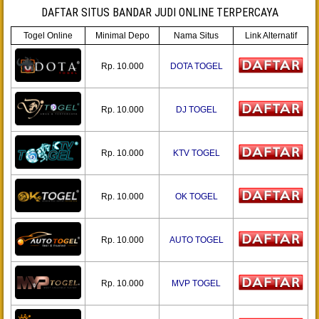
DAFTAR SITUS BANDAR JUDI ONLINE TERPERCAYA
Togel Online
Minimal Depo
Nama Situs
Link Alternatif
Rp. 10.000
DOTA TOGEL
Rp. 10.000
DJ TOGEL
Rp. 10.000
KTV TOGEL
Rp. 10.000
OK TOGEL
Rp. 10.000
AUTO TOGEL
Rp. 10.000
MVP TOGEL