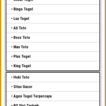
Bingo Togel
Lux Togel
Ali Toto
Boss Toto
Max Toto
Plus Togel
King Togel
Hoki Toto
Situs Gacor
Agen Togel Terpercaya
BO Slot Terbaik