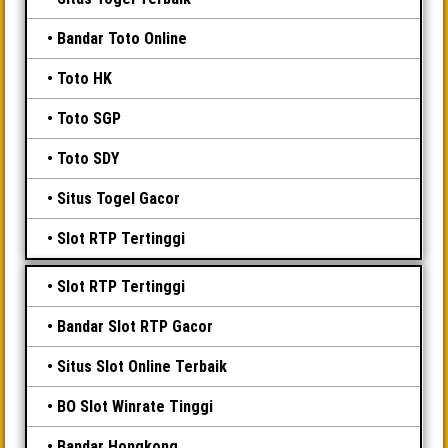
Bandar Toto Online
Toto HK
Toto SGP
Toto SDY
Situs Togel Gacor
Slot RTP Tertinggi
Slot RTP Tertinggi
Bandar Slot RTP Gacor
Situs Slot Online Terbaik
BO Slot Winrate Tinggi
Bandar Hongkong