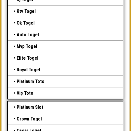
Ktv Togel
Ok Togel
Auto Togel
Mvp Togel
Elite Togel
Royal Togel
Platinum Toto
Vip Toto
Platinum Slot
Crown Togel
Oscar Togel