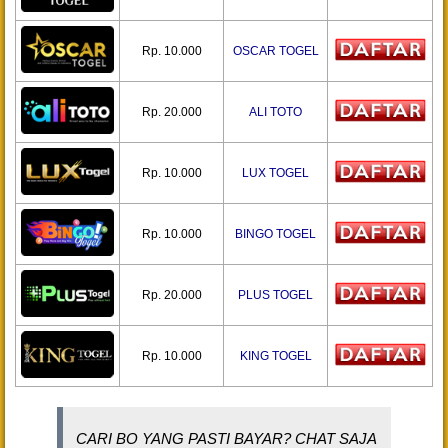
Rp. 10.000
OSCAR TOGEL
Rp. 20.000
ALI TOTO
Rp. 10.000
LUX TOGEL
Rp. 10.000
BINGO TOGEL
Rp. 20.000
PLUS TOGEL
Rp. 10.000
KING TOGEL
CARI BO YANG PASTI BAYAR? CHAT SAJA