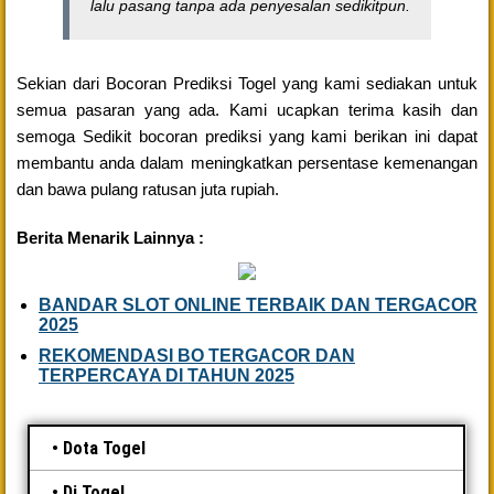
lalu pasang tanpa ada penyesalan sedikitpun.
Sekian dari Bocoran Prediksi Togel yang kami sediakan untuk
semua pasaran yang ada. Kami ucapkan terima kasih dan
semoga Sedikit bocoran prediksi yang kami berikan ini dapat
membantu anda dalam meningkatkan persentase kemenangan
dan bawa pulang ratusan juta rupiah.
Berita Menarik Lainnya :
BANDAR SLOT ONLINE TERBAIK DAN TERGACOR
2025
REKOMENDASI BO TERGACOR DAN
TERPERCAYA DI TAHUN 2025
Dota Togel
Dj Togel