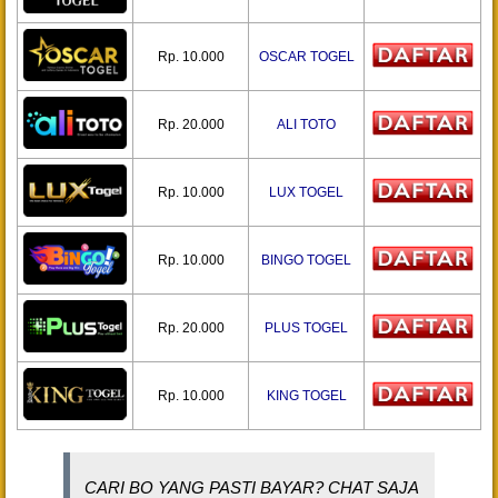
Rp. 10.000
OSCAR TOGEL
Rp. 20.000
ALI TOTO
Rp. 10.000
LUX TOGEL
Rp. 10.000
BINGO TOGEL
Rp. 20.000
PLUS TOGEL
Rp. 10.000
KING TOGEL
CARI BO YANG PASTI BAYAR? CHAT SAJA