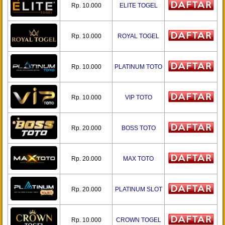
Rp. 10.000
ELITE TOGEL
Rp. 10.000
ROYAL TOGEL
Rp. 10.000
PLATINUM TOTO
Rp. 10.000
VIP TOTO
Rp. 20.000
BOSS TOTO
Rp. 20.000
MAX TOTO
Rp. 20.000
PLATINUM SLOT
Rp. 10.000
CROWN TOGEL