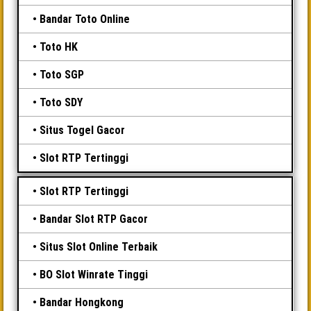
Bandar Toto Online
Toto HK
Toto SGP
Toto SDY
Situs Togel Gacor
Slot RTP Tertinggi
Slot RTP Tertinggi
Bandar Slot RTP Gacor
Situs Slot Online Terbaik
BO Slot Winrate Tinggi
Bandar Hongkong