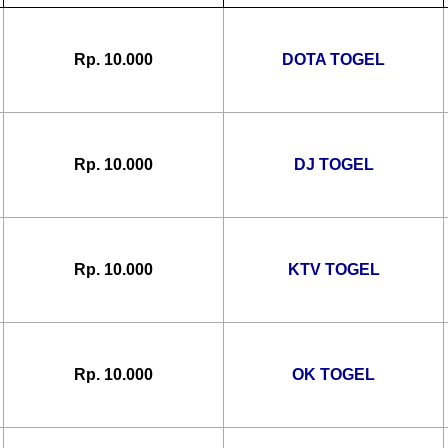
Rp. 10.000
DOTA TOGEL
Rp. 10.000
DJ TOGEL
Rp. 10.000
KTV TOGEL
Rp. 10.000
OK TOGEL