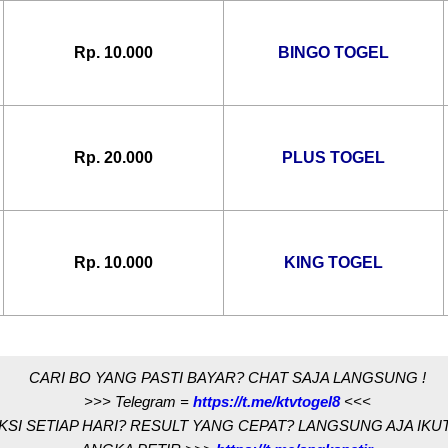
Rp. 10.000
BINGO TOGEL
Rp. 20.000
PLUS TOGEL
Rp. 10.000
KING TOGEL
CARI BO YANG PASTI BAYAR? CHAT SAJA LANGSUNG !
>>> Telegram =
https://t.me/ktvtogel8
<<<
KSI SETIAP HARI? RESULT YANG CEPAT? LANGSUNG AJA IKU