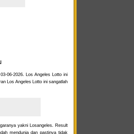
u
03-06-2026. Los Angeles Lotto ini
an Los Angeles Lotto ini sangatlah
egaranya yakni Losangeles. Result
udah mendunia dan pastinya tidak