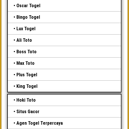
Oscar Togel
Bingo Togel
Lux Togel
Ali Toto
Boss Toto
Max Toto
Plus Togel
King Togel
Hoki Toto
Situs Gacor
Agen Togel Terpercaya