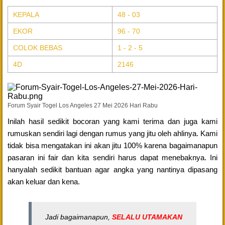
KEPALA
48 - 03
EKOR
96 - 70
COLOK BEBAS
1 - 2 - 5
4D
2146
Forum Syair Togel Los Angeles 27 Mei 2026 Hari Rabu
Inilah hasil sedikit bocoran yang kami terima dan juga kami
rumuskan sendiri lagi dengan rumus yang jitu oleh ahlinya. Kami
tidak bisa mengatakan ini akan jitu 100% karena bagaimanapun
pasaran ini fair dan kita sendiri harus dapat menebaknya. Ini
hanyalah sedikit bantuan agar angka yang nantinya dipasang
akan keluar dan kena.
Jadi bagaimanapun,
SELALU UTAMAKAN