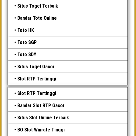
Situs Togel Terbaik
Bandar Toto Online
Toto HK
Toto SGP
Toto SDY
Situs Togel Gacor
Slot RTP Tertinggi
Slot RTP Tertinggi
Bandar Slot RTP Gacor
Situs Slot Online Terbaik
BO Slot Winrate Tinggi