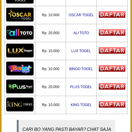
Rp. 10.000
OSCAR TOGEL
Rp. 20.000
ALI TOTO
Rp. 10.000
LUX TOGEL
Rp. 10.000
BINGO TOGEL
Rp. 20.000
PLUS TOGEL
Rp. 10.000
KING TOGEL
CARI BO YANG PASTI BAYAR? CHAT SAJA