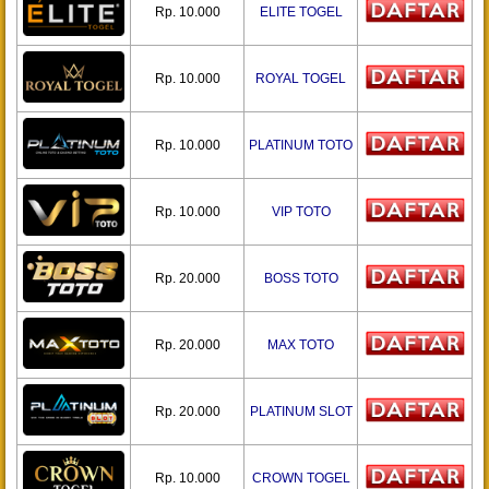
Rp. 10.000
ELITE TOGEL
Rp. 10.000
ROYAL TOGEL
Rp. 10.000
PLATINUM TOTO
Rp. 10.000
VIP TOTO
Rp. 20.000
BOSS TOTO
Rp. 20.000
MAX TOTO
Rp. 20.000
PLATINUM SLOT
Rp. 10.000
CROWN TOGEL