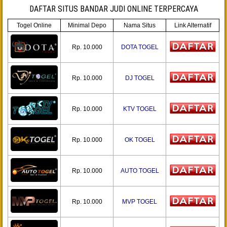
DAFTAR SITUS BANDAR JUDI ONLINE TERPERCAYA
Togel Online
Minimal Depo
Nama Situs
Link Alternatif
Rp. 10.000
DOTA TOGEL
Rp. 10.000
DJ TOGEL
Rp. 10.000
KTV TOGEL
Rp. 10.000
OK TOGEL
Rp. 10.000
AUTO TOGEL
Rp. 10.000
MVP TOGEL