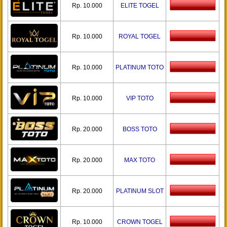
Rp. 10.000
ELITE TOGEL
Rp. 10.000
ROYAL TOGEL
Rp. 10.000
PLATINUM TOTO
Rp. 10.000
VIP TOTO
Rp. 20.000
BOSS TOTO
Rp. 20.000
MAX TOTO
Rp. 20.000
PLATINUM SLOT
Rp. 10.000
CROWN TOGEL