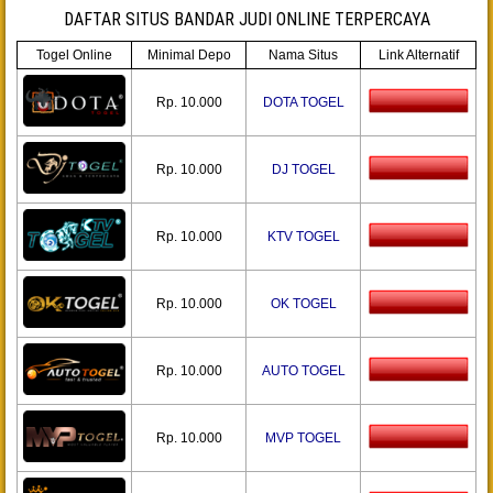
DAFTAR SITUS BANDAR JUDI ONLINE TERPERCAYA
Togel Online
Minimal Depo
Nama Situs
Link Alternatif
Rp. 10.000
DOTA TOGEL
Rp. 10.000
DJ TOGEL
Rp. 10.000
KTV TOGEL
Rp. 10.000
OK TOGEL
Rp. 10.000
AUTO TOGEL
Rp. 10.000
MVP TOGEL