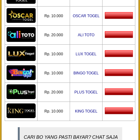
Rp. 10.000
OSCAR TOGEL
Rp. 20.000
ALI TOTO
Rp. 10.000
LUX TOGEL
Rp. 10.000
BINGO TOGEL
Rp. 20.000
PLUS TOGEL
Rp. 10.000
KING TOGEL
CARI BO YANG PASTI BAYAR? CHAT SAJA