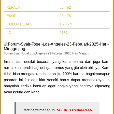
KEPALA
86 - 52
EKOR
03 - 75
COLOK BEBAS
1 - 4 - 9
4D
9157
Forum Syair Togel Los Angeles 23 Februari 2025 Hari Minggu
Inilah hasil sedikit bocoran yang kami terima dan juga kami
rumuskan sendiri lagi dengan rumus yang jitu oleh ahlinya. Kami
tidak bisa mengatakan ini akan jitu 100% karena bagaimanapun
pasaran ini fair dan kita sendiri harus dapat menebaknya. Ini
hanyalah sedikit bantuan agar angka yang nantinya dipasang
akan keluar dan kena.
Jadi bagaimanapun,
SELALU UTAMAKAN