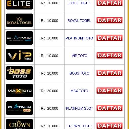
Rp. 10.000
ELITE TOGEL
Rp. 10.000
ROYAL TOGEL
Rp. 10.000
PLATINUM TOTO
Rp. 10.000
VIP TOTO
Rp. 20.000
BOSS TOTO
Rp. 20.000
MAX TOTO
Rp. 20.000
PLATINUM SLOT
Rp. 10.000
CROWN TOGEL