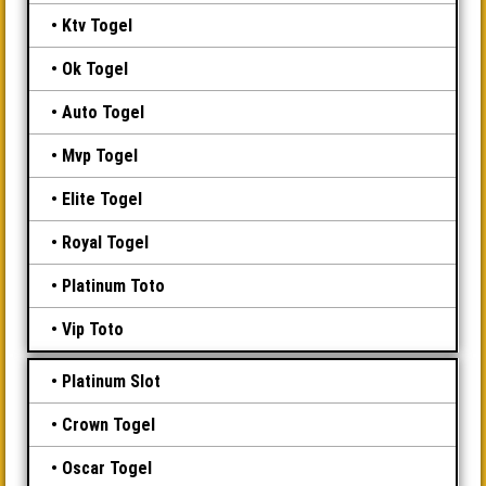
Ktv Togel
Ok Togel
Auto Togel
Mvp Togel
Elite Togel
Royal Togel
Platinum Toto
Vip Toto
Platinum Slot
Crown Togel
Oscar Togel