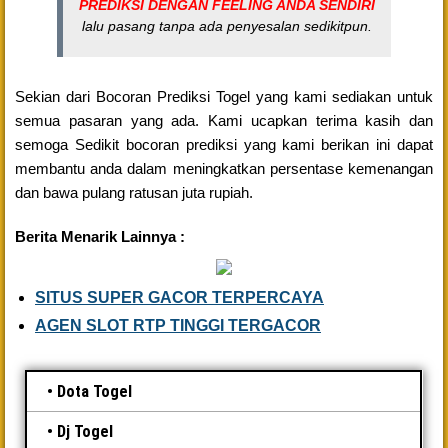
PREDIKSI DENGAN FEELING ANDA SENDIRI
lalu pasang tanpa ada penyesalan sedikitpun.
Sekian dari Bocoran Prediksi Togel yang kami sediakan untuk
semua pasaran yang ada. Kami ucapkan terima kasih dan
semoga Sedikit bocoran prediksi yang kami berikan ini dapat
membantu anda dalam meningkatkan persentase kemenangan
dan bawa pulang ratusan juta rupiah.
Berita Menarik Lainnya :
SITUS SUPER GACOR TERPERCAYA
AGEN SLOT RTP TINGGI TERGACOR
Dota Togel
Dj Togel