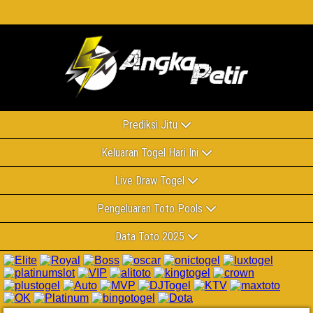
Prediksi Jitu
Keluaran Togel Hari Ini
Live Draw Togel
Pengeluaran Toto Pools
Data Toto 2025