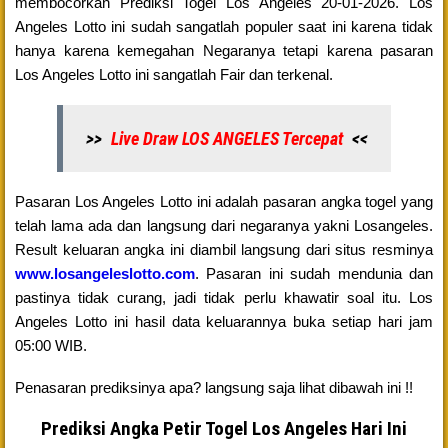
membocorkan Prediksi Togel Los Angeles 20-01-2026. Los
Angeles Lotto ini sudah sangatlah populer saat ini karena tidak
hanya karena kemegahan Negaranya tetapi karena pasaran
Los Angeles Lotto ini sangatlah Fair dan terkenal.
>>
Live Draw LOS ANGELES Tercepat
<<
Pasaran Los Angeles Lotto ini adalah pasaran angka togel yang
telah lama ada dan langsung dari negaranya yakni Losangeles.
Result keluaran angka ini diambil langsung dari situs resminya
www.losangeleslotto.com
. Pasaran ini sudah mendunia dan
pastinya tidak curang, jadi tidak perlu khawatir soal itu. Los
Angeles Lotto ini hasil data keluarannya buka setiap hari jam
05:00 WIB.
Penasaran prediksinya apa? langsung saja lihat dibawah ini !!
Prediksi Angka Petir Togel Los Angeles Hari Ini