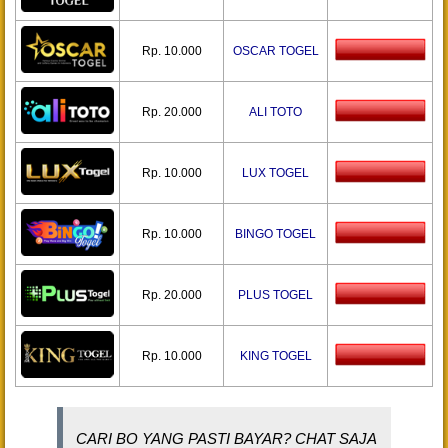
Rp. 10.000
OSCAR TOGEL
Rp. 20.000
ALI TOTO
Rp. 10.000
LUX TOGEL
Rp. 10.000
BINGO TOGEL
Rp. 20.000
PLUS TOGEL
Rp. 10.000
KING TOGEL
CARI BO YANG PASTI BAYAR? CHAT SAJA