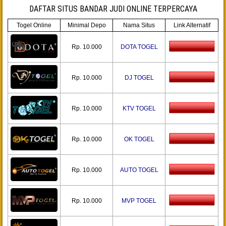
DAFTAR SITUS BANDAR JUDI ONLINE TERPERCAYA
Togel Online
Minimal Depo
Nama Situs
Link Alternatif
Rp. 10.000
DOTA TOGEL
Rp. 10.000
DJ TOGEL
Rp. 10.000
KTV TOGEL
Rp. 10.000
OK TOGEL
Rp. 10.000
AUTO TOGEL
Rp. 10.000
MVP TOGEL