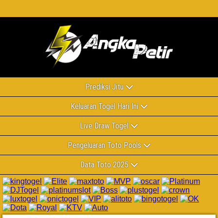
Prediksi Jitu
Keluaran Togel Hari Ini
Live Draw Togel
Pengeluaran Toto Pools
Data Toto 2025