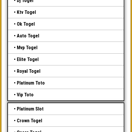
Dj Togel
Ktv Togel
Ok Togel
Auto Togel
Mvp Togel
Elite Togel
Royal Togel
Platinum Toto
Vip Toto
Platinum Slot
Crown Togel